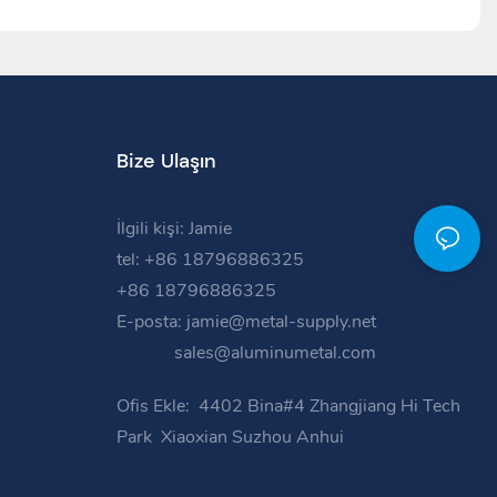
Bize Ulaşın
İlgili kişi: Jamie
tel: +86 18796886325
+86 18796886325
E-posta:
jamie@metal-supply.net
sales@aluminumetal.com
Ofis Ekle:
4402 Bina#4 Zhangjiang Hi Tech
Park
Xiaoxian Suzhou Anhui