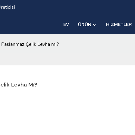
eticisi
EV
HIZMETLER
ÜRÜN
i Paslanmaz Çelik Levha mı?
Çelik Levha Mı?