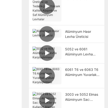
Tedarikçisi - Yüksek
Kaliteli Alaşımlı ve Saf
Alüminyum Levhalar
Alüminyum Hasır
Levha Üreticisi
5052 ve 6061
Alüminyum Levha
Karşılaştırması
6061 T6 ve 6063 T6
Alüminyum Yuvarlak
Çubuk Karşılaştırması
3003 ve 5052 Elmas
Alüminyum Sac:
Özellikler ve Kullanım