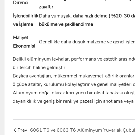
Direnci
zayıftır.
İşlenebilirlik
Daha yumuşak,
daha hızlı delme ( %20-30 dah
ve İşleme
bükülme ve şekillendirme
Maliyet
Genellikle daha düşük malzeme ve genel işle
Ekonomisi
Delikli alüminyum levhalar,
performans ve estetik arasında
bir tercih haline gelmiştir.
Başlıca avantajları, mükemmel mukavemet-ağırlık oranları
ölçüde azaltır, kurulumu kolaylaştırır ve genel maliyetleri 
Alüminyum doğal olarak koruyucu bir oksit tabakası oluştu
dayanıklılık ve geniş bir renk yelpazesi için anotlama veya 
Prev