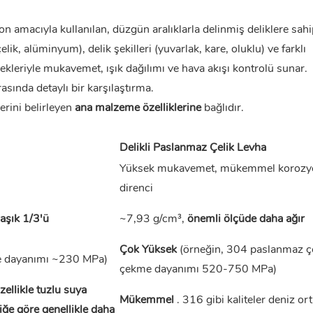
on amacıyla kullanılan, düzgün aralıklarla delinmiş deliklere sahi
k, alüminyum), delik şekilleri (yuvarlak, kare, oluklu) ve farklı
nekleriyle mukavemet, ışık dağılımı ve hava akışı kontrolü sunar.
rasında detaylı bir karşılaştırma.
erini belirleyen
ana malzeme özelliklerine
bağlıdır.
Delikli Paslanmaz Çelik
Levha
Yüksek mukavemet, mükemmel korozy
direnci
laşık 1/3'ü
~7,93 g/cm³,
önemli ölçüde daha ağır
Çok Yüksek
(örneğin, 304 paslanmaz çe
e dayanımı ~230 MPa)
çekme dayanımı 520-750 MPa)
zellikle tuzlu suya
Mükemmel
. 316 gibi kaliteler deniz or
ğe göre genellikle daha