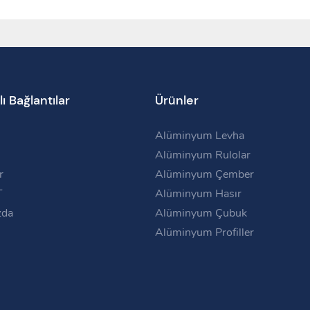
lı Bağlantılar
Ürünler
Alüminyum Levha
Alüminyum Rulolar
r
Alüminyum Çember
T
Alüminyum Hasır
zda
Alüminyum Çubuk
Alüminyum Profiller