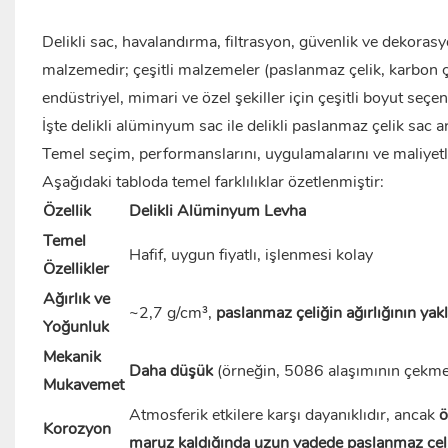
Delikli sac, havalandırma, filtrasyon, güvenlik ve dekorasy
malzemedir; çeşitli malzemeler (paslanmaz çelik, karbon çeli
endüstriyel, mimari ve özel şekiller için çeşitli boyut seçe
İşte
delikli alüminyum sac
ile delikli paslanmaz çelik sac a
Temel seçim, performanslarını, uygulamalarını ve maliyetl
Aşağıdaki tabloda temel farklılıklar özetlenmiştir:
Özellik
Delikli Alüminyum Levha
Temel
Hafif, uygun fiyatlı, işlenmesi kolay
Özellikler
Ağırlık ve
~2,7 g/cm³,
paslanmaz çeliğin ağırlığının yak
Yoğunluk
Mekanik
Daha düşük
(örneğin, 5086 alaşımının çekm
Mukavemet
Atmosferik etkilere karşı dayanıklıdır, ancak
ö
Korozyon
maruz kaldığında uzun vadede paslanmaz çeli