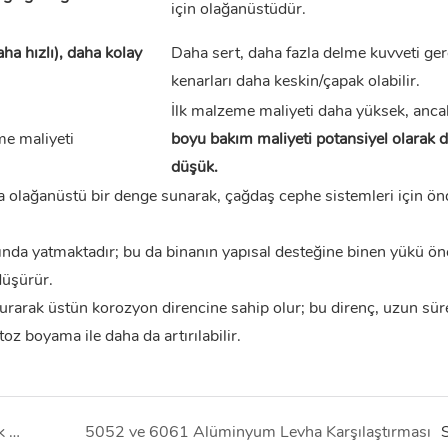
için olağanüstüdür.
a hızlı), daha kolay
Daha sert, daha fazla delme kuvveti gere
kenarları daha keskin/çapak olabilir.
İlk malzeme maliyeti daha yüksek, anc
me maliyeti
boyu bakım maliyeti potansiyel olarak 
düşük.
 olağanüstü bir denge sunarak, çağdaş cephe sistemleri için ön
nda yatmaktadır; bu da binanın yapısal desteğine binen yükü ön
düşürür.
rarak üstün korozyon direncine sahip olur; bu direnç, uzun süre
toz boyama ile daha da artırılabilir.
6061 T6 ve 6063 T6 Alüminyum Yuvarlak Çubuk Karşılaştırması
5052 ve 6061 Alüminyum Levha Karşılaştırması