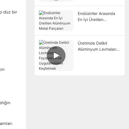
Alanları
p düz bir
Endüstriler Arasında
En İyi Üretilen
Alüminyum Metal
Parçaları
Üretimde Delikli
Alüminyum Levhaların
Faydalarını ve
Uygulamalarını
Keşfetmek
on
liğin
tamları