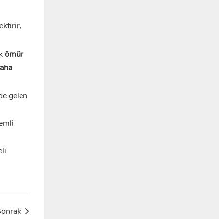
ktirir,
ak
ömür
daha
de gelen
emli
li
Sonraki