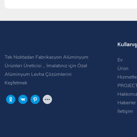
Kullanış
Tek Noktadan Fabrikasyon Alüminyum
Ev
Ürünleri Üreticisi，İmalatınız için Özel
Ürün
Alüminyum Levha Çözümlerini
Hizmetle
Keşfetmek
PROJEC
Hakkımı
Haberler
İletişim