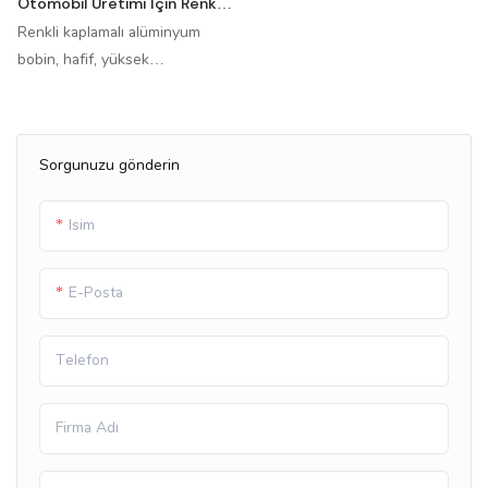
Otomobil Üretimi Için Renk
Kaplı Alüminyum Bobin
Renkli kaplamalı alüminyum
bobin, hafif, yüksek
mukavemetli, korozyon direnci,
kolay işlenme ve kolay bakım
özelliklerine sahiptir. İnşaat,
Sorgunuzu gönderin
dekorasyon, otomobil imalatı ve
diğer alanlarda yaygın olarak
kullanılmaktadırlar.
Isim
E-Posta
Telefon
Firma Adı