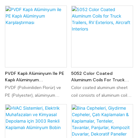
PVDF Kaplı Alüminyum Ile PE
5052 Color Coated
Kaplı Alüminyum
Aluminum Coils For Truck
Karşılaştırması
Trailers, RV Exteriors,
PVDF (Poliviniliden Florür) ve
Color coated aluminum sheet
Aircraft Interiors
PE (Polyester), alüminyum
coil consists of aluminum coils
levhalar/rulolar için en yaygın
coated with a colored layer,
kullanılan iki kaplama
typically applied via a
malzemesidir. PVDF uzun süreli
continuous coil coating
dayanıklılık ve zorlu çevre
process. The coating materials
koşullarında performans
include polymers like polyester,