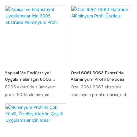
Yapısal Ve Endüstriyel
Özel 6061 6063 Ekstrüde
Uygulamalar Için 6005
Alüminyum Profil Üreticisi
Ekstrüde Alüminyum Profil
6005 ekstrüde alüminyum
Özel 6061 6063 ekstrüde
profil, 6005 alüminyum
alüminyum profil üreticisi, üstün
alaşımından ekstrüde edilmiş
mukavemet ve dayanıklılık ile
alüminyum profili ifade eder.
özel alüminyum profiller üretme
Mükemmel performansı
konusunda uzmanlaşmıştır.
nedeniyle yapısal ve endüstriyel
Ekstrüzyon tekniklerindeki
uygulamalar gibi çeşitli alanlarda
uzmanlıkları, çeşitli endüstriler