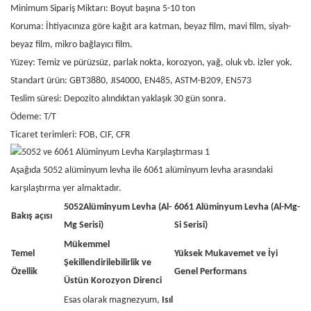
Minimum Sipariş Miktarı: Boyut başına 5-10 ton
Koruma: İhtiyacınıza göre kağıt ara katman, beyaz film, mavi film, siyah-
beyaz film, mikro bağlayıcı film.
Yüzey: Temiz ve pürüzsüz, parlak nokta, korozyon, yağ, oluk vb. izler yok.
Standart ürün: GBT3880, JIS4000, EN485, ASTM-B209, EN573
Teslim süresi: Depozito alındıktan yaklaşık 30 gün sonra.
Ödeme: T/T
Ticaret terimleri: FOB, CIF, CFR
Aşağıda 5052 alüminyum levha ile 6061 alüminyum levha arasındaki
karşılaştırma yer almaktadır.
5052
Alüminyum Levha (Al-
6061 Alüminyum Levha (Al-Mg-
Bakış açısı
Mg Serisi)
Si Serisi)
Mükemmel
Temel
Yüksek Mukavemet ve İyi
Şekillendirilebilirlik ve
Özellik
Genel Performans
Üstün Korozyon Direnci
Esas olarak magnezyum,
Isıl