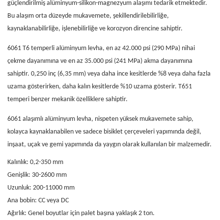
güçlendirilmiş alüminyum-silikon-magnezyum alaşımı tedarik etmektedir.
Bu alaşım orta düzeyde mukavemete, şekillendirilebilirliğe,
kaynaklanabilirliğe, işlenebilirliğe ve korozyon direncine sahiptir.
6061 T6 temperli
alüminyum levha,
en az 42.000 psi (290 MPa) nihai
çekme dayanımına ve en az 35.000 psi (241 MPa) akma dayanımına
sahiptir. 0,250 inç (6,35 mm) veya daha ince kesitlerde %8 veya daha fazla
uzama gösterirken, daha kalın kesitlerde %10 uzama gösterir. T651
temperi benzer mekanik özelliklere sahiptir.
6061 alaşımlı alüminyum levha, nispeten yüksek mukavemete sahip,
kolayca kaynaklanabilen ve sadece bisiklet çerçeveleri yapımında değil,
inşaat, uçak ve gemi yapımında da yaygın olarak kullanılan bir malzemedir.
Kalınlık: 0,2-350 mm
Genişlik: 30-2600 mm
Uzunluk: 200-11000 mm
Ana bobin: CC veya DC
Ağırlık: Genel boyutlar için palet başına yaklaşık 2 ton.