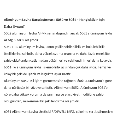
Alüminyum Levha Karşılaştırması: 5052 ve 6061 – Hangisi Sizin İçin
Daha Uygun?
5052 alüminyum levha Al-Mg serisi alaşımdır, ancak 6061 alüminyum levha
Al-Mg-Si serisi alaşımdır.
5052-H32 alüminyum levha, üstün şekillendirilebilirlik ve bükülebilirlik
özelliklerine sahiptir, daha yüksek uzama oranına ve daha fazla esnekliğe
sahip olduğundan çatlamadan bükülmesi ve şekillendirilmesi daha kolaydır.
6061-T6 alüminyum levha, işlenebilirlik açısından çok daha iyidir. Temiz ve
kolay bir şekilde işlenir ve küçük talaşlar üretir.
Alüminyum 5052, ısıl işlem görmemesine rağmen, 6061 Alüminyum'a göre
daha pürüzsüz bir yüzeye sahiptir. Alüminyum 5052, Alüminyum 6061'e
göre daha yüksek yorulma dayanımına ve elastikiyet modülüne sahip
olduğundan, mükemmel bir şekillendirme alaşımıdır.
6061 Alüminyum Levha
Üreticisi
RAYIWELL
MFG, çökelme sertleştirmesiyle