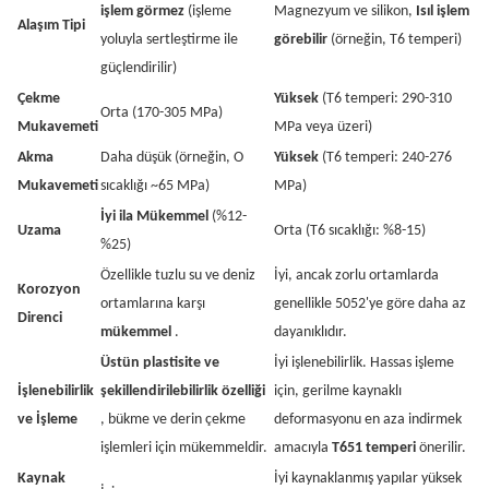
işlem görmez
(işleme
Magnezyum ve silikon,
Isıl işlem
Alaşım Tipi
yoluyla sertleştirme ile
görebilir
(örneğin, T6 temperi)
güçlendirilir)
Çekme
Yüksek
(T6 temperi: 290-310
Orta (170-305 MPa)
Mukavemeti
MPa veya üzeri)
Akma
Daha düşük (örneğin, O
Yüksek
(T6 temperi: 240-276
Mukavemeti
sıcaklığı ~65 MPa)
MPa)
İyi ila Mükemmel
(%12-
Uzama
Orta (T6 sıcaklığı: %8-15)
%25)
Özellikle tuzlu su ve deniz
İyi, ancak zorlu ortamlarda
Korozyon
ortamlarına karşı
genellikle 5052'ye göre daha az
Direnci
mükemmel
.
dayanıklıdır.
Üstün plastisite ve
İyi işlenebilirlik. Hassas işleme
İşlenebilirlik
şekillendirilebilirlik özelliği
için, gerilme kaynaklı
ve İşleme
, bükme ve derin çekme
deformasyonu en aza indirmek
işlemleri için mükemmeldir.
amacıyla
T651 temperi
önerilir.
Kaynak
İyi kaynaklanmış yapılar yüksek