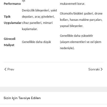
İyi
Performansı
mukavemeti korur.
Denizcilik bileşenleri, yakıt
Otomotiv/bisiklet şasileri, drone
Tipik
depoları, araç gövdeleri,
kolları, hassas makine parçaları,
Uygulamalar
cihaz panelleri, mimari
yapısal bileşenler.
kaplamalar.
Genellikle daha yüksektir
Göreceli
Genellikle daha düşük
(alaşım elementleri ve ısıl işlem
Maliyet
nedeniyle).
Prev
Sonraki
Sizin Için Tavsiye Edilen