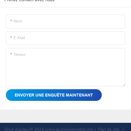
Nom
E-Mail
Teneur
ENVOYER UNE ENQUÊTE MAINTENANT
Droit d'auteur© 2024
www.aluminiummetal.com
|
Plan du site
|