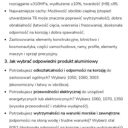
rozciąganie ≥310MPa, wydłużenie ≥10%, twardość (HB) ≤95.
Najważniejsze cechy: Możliwość obróbki cieplnej (stopień
utwardzenia T6 może znacznie poprawić wytrzymałość), dobra
obrabialność (łatwość cięcia, wiercenia i frezowania), doskonała
odporność na korozję i dobra spawalność.
Zastosowania: elementy konstrukcyjne, lotnictwo i
kosmonautyka, części samochodowe, ramy, profile, elementy
maszyn i sprzęt precyzyjny.
3. Jak wybrać odpowiedni produkt aluminiowy
Potrzebujesz
odkształcalności i odporności na korozję
do
zastosowań ogólnych? Wybierz 1050, 1060, 3003
(ekonomiczny i łatwy w obróbce).
Potrzebujesz
przewodności elektrycznej
do urządzeń
energetycznych lub elektronicznych? Wybierz 1060, 1070, 1350
(wysoka przewodność i stabilna wydajność).
Potrzebujesz
wytrzymałości na warunki morskie i zewnętrzne
(odporności na słoną wodę i trudne warunki)? Wybierz stal
5052 (doskonała odporność na korozję i wysoka wytrzymałość).