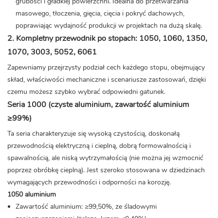
grubości i gładkiej powierzchni. Idealna do przetwarzania
masowego, tłoczenia, gięcia, cięcia i pokryć dachowych,
poprawiając wydajność produkcji w projektach na dużą skalę.
2. Kompletny przewodnik po stopach: 1050, 1060, 1350,
1070, 3003, 5052, 6061
Zapewniamy przejrzysty podział cech każdego stopu, obejmujący
skład, właściwości mechaniczne i scenariusze zastosowań, dzięki
czemu możesz szybko wybrać odpowiedni gatunek.
Seria 1000 (czyste aluminium, zawartość aluminium
≥99%)
Ta seria charakteryzuje się wysoką czystością, doskonałą
przewodnością elektryczną i cieplną, dobrą formowalnością i
spawalnością, ale niską wytrzymałością (nie można jej wzmocnić
poprzez obróbkę cieplną). Jest szeroko stosowana w dziedzinach
wymagających przewodności i odporności na korozję.
1050 aluminium
Zawartość aluminium: ≥99,50%, ze śladowymi