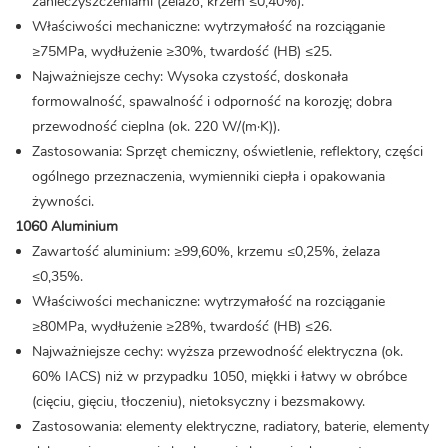
zanieczyszczeniami (żelazo, krzem ≤0,40%).
Właściwości mechaniczne: wytrzymałość na rozciąganie
≥75MPa, wydłużenie ≥30%, twardość (HB) ≤25.
Najważniejsze cechy: Wysoka czystość, doskonała
formowalność, spawalność i odporność na korozję; dobra
przewodność cieplna (ok. 220 W/(m·K)).
Zastosowania: Sprzęt chemiczny, oświetlenie, reflektory, części
ogólnego przeznaczenia, wymienniki ciepła i opakowania
żywności.
1060 Aluminium
Zawartość aluminium: ≥99,60%, krzemu ≤0,25%, żelaza
≤0,35%.
Właściwości mechaniczne: wytrzymałość na rozciąganie
≥80MPa, wydłużenie ≥28%, twardość (HB) ≤26.
Najważniejsze cechy: wyższa przewodność elektryczna (ok.
60% IACS) niż w przypadku 1050, miękki i łatwy w obróbce
(cięciu, gięciu, tłoczeniu), nietoksyczny i bezsmakowy.
Zastosowania: elementy elektryczne, radiatory, baterie, elementy