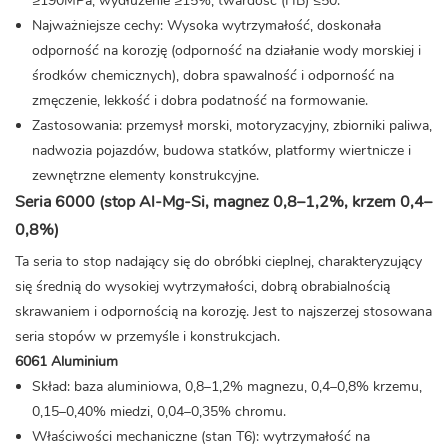
≥190MPa, wydłużenie ≥15%, twardość (HB) ≤50.
Najważniejsze cechy: Wysoka wytrzymałość, doskonała
odporność na korozję (odporność na działanie wody morskiej i
środków chemicznych), dobra spawalność i odporność na
zmęczenie, lekkość i dobra podatność na formowanie.
Zastosowania: przemysł morski, motoryzacyjny, zbiorniki paliwa,
nadwozia pojazdów, budowa statków, platformy wiertnicze i
zewnętrzne elementy konstrukcyjne.
Seria 6000 (stop Al-Mg-Si, magnez 0,8–1,2%, krzem 0,4–
0,8%)
Ta seria to stop nadający się do obróbki cieplnej, charakteryzujący
się średnią do wysokiej wytrzymałości, dobrą obrabialnością
skrawaniem i odpornością na korozję. Jest to najszerzej stosowana
seria stopów w przemyśle i konstrukcjach.
6061 Aluminium
Skład: baza aluminiowa, 0,8–1,2% magnezu, 0,4–0,8% krzemu,
0,15–0,40% miedzi, 0,04–0,35% chromu.
Właściwości mechaniczne (stan T6): wytrzymałość na