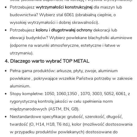
Potrzebujesz
wytrzymałości konstrukcyjnej
dla maszyn lub
budownictwa? Wybierz stal 6061 (obrabialną cieplnie, o
wysokiej wytrzymałości i dobrej skrawalności).
Potrzebujesz
koloru i długotrwałej ochrony
dekoracji lub
elewacji budynków? Wybierz powlekane blachy/rolki aluminiowe
(odporne na warunki atmosferyczne, estetyczne i łatwe w
utrzymaniu).
4. Dlaczego warto wybrać TOP METAL
Pełna gama produktów: arkusze, płyty, zwoje,
aluminium
powlekane
, pokrywające wszelkie Państwa potrzeby w zakresie
aluminium.
Stopy kompletne: 1050, 1060,
1350
, 1070, 3003, 5052, 6061, z
rygorystyczną kontrolą jakości w celu spełnienia norm
międzynarodowych (ASTM, EN, GB).
Niestandardowe specyfikacje: grubość, szerokość, długość,
twardość (O, H14, H18, T6 itd.), kolor (możliwość dostosowania
w przypadku produktów powlekanych) dostosowane do