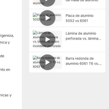
Placa de aluminio
5052 vs 6061
Lámina de aluminio
ligereza,
perforada vs. lámina
nica y
de acero inoxidable
perforada
 de
Barra redonda de
aluminio 6061 T6 vs.
6063 T6
nto en
nicas y