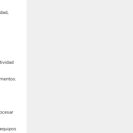
idad,
tividad
imentos.
rocesar
 equipos