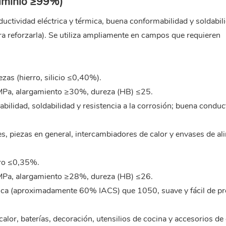
luminio ≥99%)
nductividad eléctrica y térmica, buena conformabilidad y soldabil
ra reforzarla). Se utiliza ampliamente en campos que requieren
as (hierro, silicio ≤0,40%).
5MPa, alargamiento ≥30%, dureza (HB) ≤25.
abilidad, soldabilidad y resistencia a la corrosión; buena conduc
es, piezas en general, intercambiadores de calor y envases de al
rro ≤0,35%.
0MPa, alargamiento ≥28%, dureza (HB) ≤26.
trica (aproximadamente 60% IACS) que 1050, suave y fácil de p
alor, baterías, decoración, utensilios de cocina y accesorios de