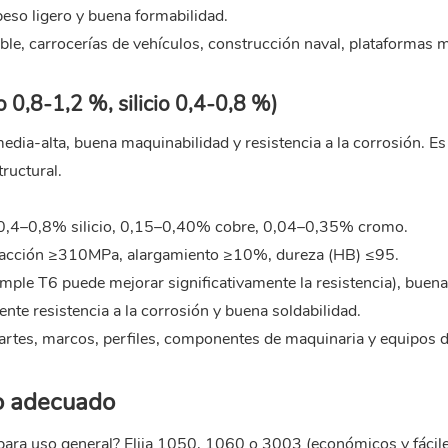
 peso ligero y buena formabilidad.
le, carrocerías de vehículos, construcción naval, plataformas 
 0,8-1,2 %, silicio 0,4-0,8 %)
edia-alta, buena maquinabilidad y resistencia a la corrosión. Es 
tructural.
0,4–0,8% silicio, 0,15–0,40% cobre, 0,04–0,35% cromo.
 tracción ≥310MPa, alargamiento ≥10%, dureza (HB) ≤95.
temple T6 puede mejorar significativamente la resistencia), buen
lente resistencia a la corrosión y buena soldabilidad.
partes, marcos, perfiles, componentes de maquinaria y equipos 
io adecuado
ara uso general? Elija 1050, 1060 o 3003 (económicos y fácil