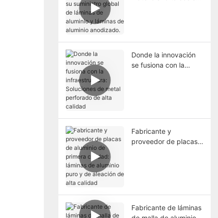
suministro global de
láminas de aluminio y
láminas de aluminio
anodizado.
Donde la innovación
se fusiona con la
infraestructura:
Soluciones de metal
perforado de alta
calidad
Fabricante y
proveedor de placas
de aluminio de
primera calidad:
láminas de aluminio
puro y de aleación de
alta calidad
Fabricante de láminas
de malla de aluminio