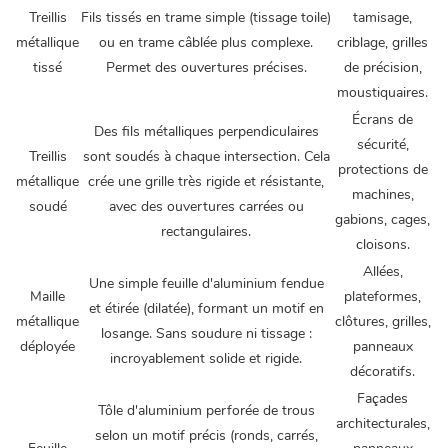
Treillis
Fils tissés en trame simple (tissage toile)
tamisage,
métallique
ou en trame câblée plus complexe.
criblage, grilles
tissé
Permet des ouvertures précises.
de précision,
moustiquaires.
Écrans de
Des fils métalliques perpendiculaires
sécurité,
Treillis
sont soudés à chaque intersection. Cela
protections de
métallique
crée une grille très rigide et résistante,
machines,
soudé
avec des ouvertures carrées ou
gabions, cages,
rectangulaires.
cloisons.
Allées,
Une simple feuille d'aluminium fendue
Maille
plateformes,
et étirée (dilatée), formant un motif en
métallique
clôtures, grilles,
losange. Sans soudure ni tissage :
déployée
panneaux
incroyablement solide et rigide.
décoratifs.
Façades
Tôle d'aluminium perforée de trous
architecturales,
selon un motif précis (ronds, carrés,