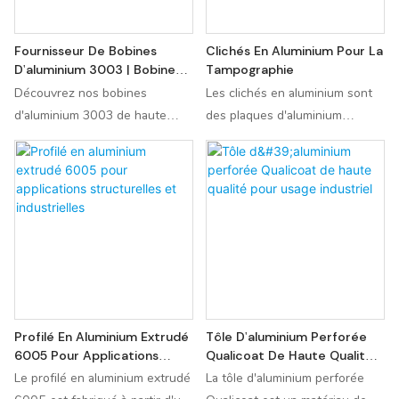
difficiles. Demandez un devis
de bateaux, de structures
dès aujourd'hui !
offshore, d'équipements de
Fournisseur De Bobines
Clichés En Aluminium Pour La
transport et dans des
D'aluminium 3003 | Bobines
Tampographie
applications industrielles.
En Alliage Haute Résistance
Découvrez nos bobines
Les clichés en aluminium sont
Disponibles en différentes
Et Anticorrosion
d'aluminium 3003 de haute
des plaques d'aluminium
épaisseurs et dimensions.
qualité, reconnues pour leur
gravées utilisées comme
excellente résistance à la
supports d'impression en
corrosion, leur formabilité et
tampographie, notamment pour
leur robustesse. Idéales pour
les logos, les dates de
les systèmes de chauffage,
péremption ou les codes-
ventilation et climatisation, les
barres. Appréciées pour leur
équipements chimiques, les
durabilité, leur rigidité et leur
panneaux et la fabrication
précision, ces plaques
générale. Disponibles en
permettent d'obtenir des
Profilé En Aluminium Extrudé
Tôle D'aluminium Perforée
différentes duretés, largeurs et
impressions de haute qualité et
6005 Pour Applications
Qualicoat De Haute Qualité
épaisseurs. Demandez un devis
répétables, tout en réduisant
Structurelles Et Industrielles
Pour Usage Industriel
Le profilé en aluminium extrudé
La tôle d'aluminium perforée
dès aujourd'hui !
les temps de préparation par