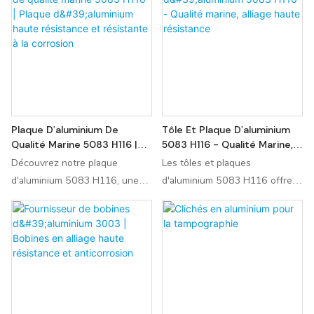
aluminum disc. Custom size,
pour les tôles et bobines
smooth edge, high purity,
d'aluminium. Le PVDF excelle
suitable for cookware &
en termes de durabilité à long
industrial use. Wholesale price,
terme et de résistance aux
fast delivery.
environnements difficiles,
tandis que le PE se distingue
par son rapport coût-efficacité
Plaque D'aluminium De
Tôle Et Plaque D'aluminium
et sa facilité de mise en forme.
Qualité Marine 5083 H116 |
5083 H116 - Qualité Marine,
Vous trouverez ci-dessous une
Plaque D'aluminium Haute
Alliage Haute Résistance
Découvrez notre plaque
Les tôles et plaques
comparaison détaillée de leurs
Résistance Et Résistante À
d'aluminium 5083 H116, une
d'aluminium 5083 H116 offrent
principales différences, de leurs
La Corrosion
solution de qualité marine
une excellente résistance à la
avantages et de leurs
idéale pour les applications
corrosion, notamment en milieu
applications idéales.
marines, chimiques et
marin et salin. Grâce à leur
structurelles. Reconnue pour sa
haute résistance, leur
résistance supérieure à la
soudabilité et leur durabilité,
corrosion, sa soudabilité et sa
elles sont largement utilisées
durabilité en environnements
dans la fabrication de coques