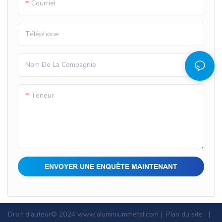
Courriel
pour leur durabilité et leurs
propriétés esthétiques.
Téléphone
Nom De La Compagnie
Teneur
ENVOYER UNE ENQUÊTE MAINTENANT
Droit d'auteur© 2024
www.aluminiummetal.com
|
Plan du site
|