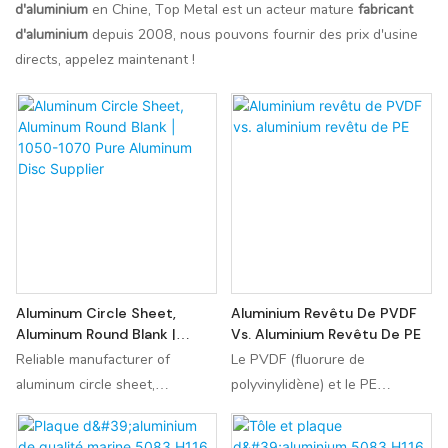
d'aluminium
en Chine, Top Metal est un acteur mature
fabricant
d'aluminium
depuis 2008, nous pouvons fournir des prix d'usine
directs, appelez maintenant !
Aluminum Circle Sheet,
Aluminium Revêtu De PVDF
Aluminum Round Blank |
Vs. Aluminium Revêtu De PE
1050-1070 Pure Aluminum
Reliable manufacturer of
Le PVDF (fluorure de
Disc Supplier
aluminum circle sheet,
polyvinylidène) et le PE
aluminum round blank and
(polyester) sont les deux
1050/1100/1060/1070
revêtements les plus courants