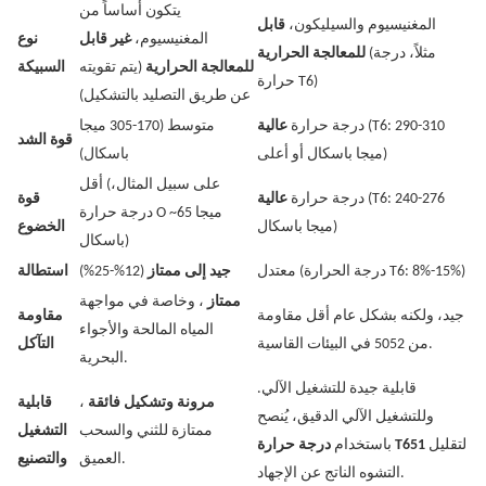
يتكون أساساً من
المغنيسيوم والسيليكون،
قابل
المغنيسيوم،
غير قابل
نوع
(مثلاً، درجة
للمعالجة الحرارية
للمعالجة الحرارية
(يتم تقويته
السبيكة
حرارة T6)
عن طريق التصليد بالتشكيل)
(T6: 290-310
درجة حرارة
عالية
متوسط ​​(170-305 ميجا
قوة الشد
ميجا باسكال أو أعلى)
باسكال)
أقل (على سبيل المثال،
(T6: 240-276
درجة حرارة
عالية
قوة
درجة حرارة O ~65 ميجا
ميجا باسكال)
الخضوع
باسكال)
معتدل (درجة الحرارة T6: 8%-15%)
جيد إلى ممتاز
(12%-25%)
استطالة
ممتاز
، وخاصة في مواجهة
جيد، ولكنه بشكل عام أقل مقاومة
مقاومة
المياه المالحة والأجواء
من 5052 في البيئات القاسية.
التآكل
البحرية.
قابلية جيدة للتشغيل الآلي.
مرونة وتشكيل فائقة
،
قابلية
وللتشغيل الآلي الدقيق، يُنصح
ممتازة للثني والسحب
التشغيل
لتقليل
درجة حرارة T651
باستخدام
العميق.
والتصنيع
التشوه الناتج عن الإجهاد.