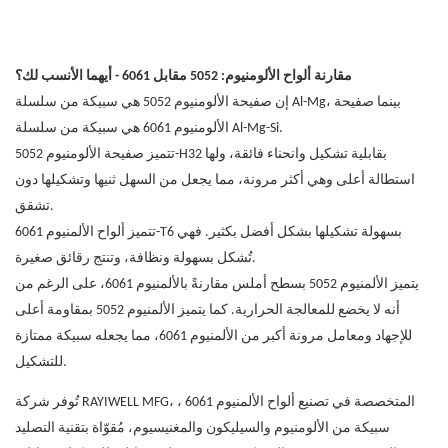
مقارنة ألواح الألومنيوم: 5052 مقابل 6061 - أيهما الأنسب لك؟
إن صفيحة الألومنيوم 5052 هي سبيكة من سلسلة Al-Mg، بينما صفيحة
الألومنيوم 6061 هي سبيكة من سلسلة Al-Mg-Si.
تتميز صفيحة الألومنيوم 5052-H32 بقابلية تشكيل وانحناء فائقة، ولها
استطالة أعلى وهي أكثر مرونة، مما يجعل من السهل ثنيها وتشكيلها دون
تشقق.
تتميز ألواح الألمنيوم 6061-T6 بسهولة تشكيلها بشكل أفضل بكثير. فهي
تُشكل بسهولة ونظافة، وتنتج رقائق صغيرة.
يتميز الألمنيوم 5052 بسطح أملس مقارنةً بالألمنيوم 6061، على الرغم من
أنه لا يخضع للمعالجة الحرارية. كما يتميز الألمنيوم 5052 بمقاومة أعلى
للإجهاد ومعامل مرونة أكبر من الألمنيوم 6061، مما يجعله سبيكة ممتازة
للتشكيل.
MFG، المتخصصة في تصنيع
ألواح الألمنيوم 6061
،
RAYIWELL
تُوفر شركة
سبيكة من الألومنيوم والسيليكون والمغنيسيوم، مُقوّاة بتقنية التصليد