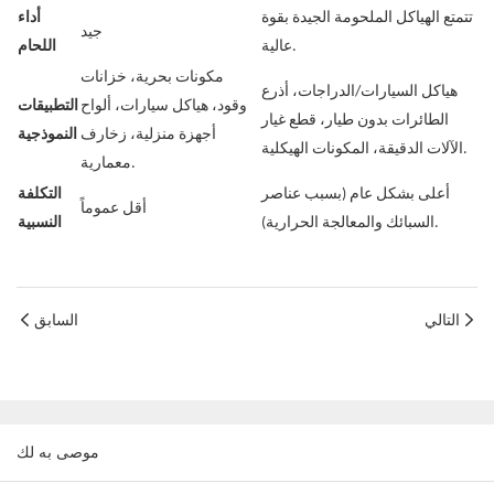
تتمتع الهياكل الملحومة الجيدة بقوة
أداء
جيد
عالية.
اللحام
مكونات بحرية، خزانات
هياكل السيارات/الدراجات، أذرع
وقود، هياكل سيارات، ألواح
التطبيقات
الطائرات بدون طيار، قطع غيار
أجهزة منزلية، زخارف
النموذجية
الآلات الدقيقة، المكونات الهيكلية.
معمارية.
أعلى بشكل عام (بسبب عناصر
التكلفة
أقل عموماً
السبائك والمعالجة الحرارية).
النسبية
التالي
السابق
موصى به لك