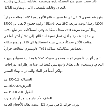
بالترسيب. تتميز هذه السبيكة بقوة متوسطة، وقابلية للتشكيل، وقابلية
للحام، وقابلية للتشغيل الآلي، ومقاومة للتآكل.
تتميز
صفائح الألومنيوم
6061 المعالجة حرارياً T6 بقوة شد قصوى لا تقل عن
42000 رطل/بوصة مربعة (290 ميجا باسكال) وقوة خضوع لا تقل عن 35000
رطل/بوصة مربعة (241 ميجا باسكال). وفي السماكات التي تبلغ 0.250
بوصة (6.35 مم) أو أقل، تصل نسبة استطالتها إلى 8% أو أكثر؛ أما في
المقاطع الأكثر سمكاً، فتصل نسبة استطالتها إلى 10%. وتتمتع صفائح
الألومنيوم المعالجة حرارياً T651 بخصائص ميكانيكية مماثلة.
تتميز ألواح الألمنيوم المصنوعة من سبيكة 6061 بقوة عالية نسبياً، وسهولة
اللحام، وتستخدم على نطاق واسع ليس فقط في صناعة إطارات الدراجات،
ولكن أيضاً في البناء والطائرات وبناء السفن.
السماكة: 0.2-350 مم
العرض: 30-2600 مم
الطول: 200-11000 مم
الملف الأم: تيار مستمر أو تيار متردد
الوزن: حوالي 2 طن متري لكل منصة نقالة للأحجام العامة