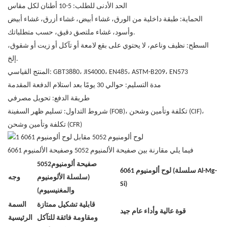
الحد الأدنى للطلب: 5-10 أطنان لكل مقاس
الحماية: طبقة داخلية من الورق، غشاء أبيض، غشاء أزرق، غشاء أبيض
وأسود، غشاء ملتصق دقيق، حسب متطلباتك.
السطح: نظيف وناعم، لا يحتوي على بقع لامعة أو تآكل أو زيت أو شقوق،
إلخ.
المنتج القياسي: GBT3880، JIS4000، EN485، ASTM-B209، EN573
مدة التسليم: حوالي 30 يومًا بعد استلام الدفعة المقدمة
طريقة الدفع: تحويل مصرفي
شروط التداول: تسليم ظهر السفينة (FOB)، تكلفة وتأمين وشحن (CIF)،
تكلفة وتأمين وشحن (CFR)
فيما يلي مقارنة بين صفيحة الألمنيوم 5052 وصفيحة الألمنيوم 6061
صفيحة ألومنيوم
5052
لوح ألومنيوم 6061 (سلسلة Al-Mg-
(سلسلة الألومنيوم
وجه
Si)
والمغنيسيوم)
قابلية تشكيل ممتازة
السمة
قوة عالية وأداء عام جيد
ومقاومة فائقة للتآكل
الرئيسية