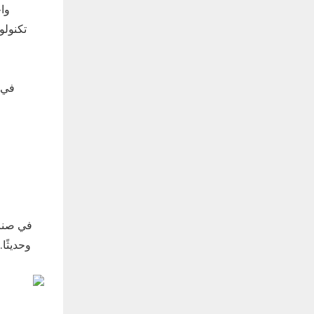
واح
تكنولو
في 
في صناعة
وحديثًا