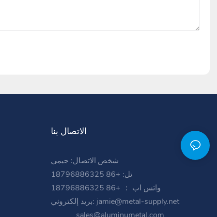
الاتصال بنا
شخص الاتصال: جيمي
تل: +86 18796886325
واتس اب ： +86 18796886325
jamie@metal-supply.net
بريد إلكتروني:
sales@aluminumetal.com