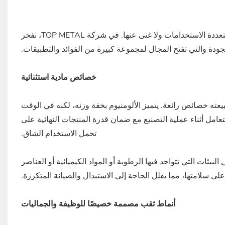
في مشهد التصنيع المتطور باستمرار، ظهرت صفائح الألومنيوم المثقبة كمواد متعددة الاستخدامات ولا غنى عنها. في شركة TOP METAL، نفخر
لجودة والتي تفتح المجال لمجموعة كبيرة من الفوائد والتطبيقات.
خصائص مادية استثنائية
بيعته خصائص رائعة. يتميز الألومنيوم بخفة وزنه، لكنه في الوقت
تعامل أثناء عملية التصنيع مع ضمان قدرة المنتجات النهائية على
تحمل الاستخدام الشاق.
البيئات التي تتواجد فيها الرطوبة أو المواد الكيميائية أو العناصر
لى سلامتها، مما يقلل الحاجة إلى الاستبدال والصيانة المتكررة.
أنماط ثقب مصممة خصيصًا للوظيفة والجماليات