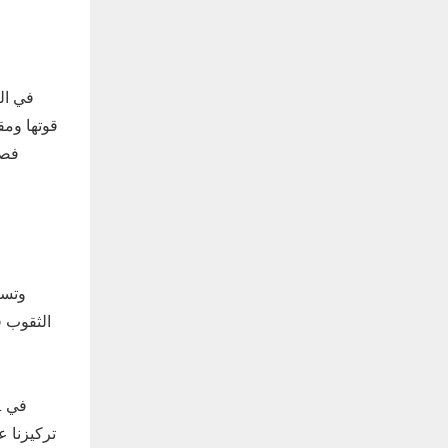
في ال
قوتها ومق
فصل
وتست
الثقوب ف
تركيزنا ع