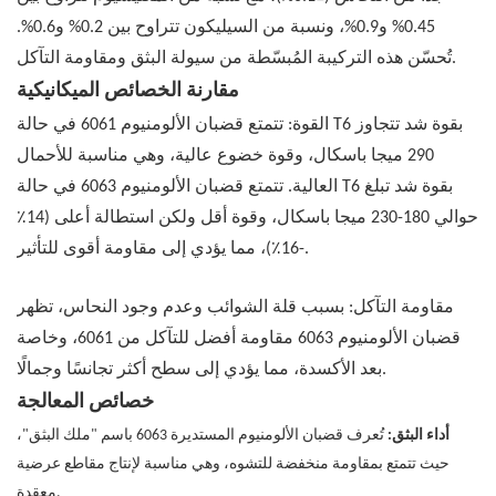
0.45% و0.9%، ونسبة من السيليكون تتراوح بين 0.2% و0.6%.
تُحسّن هذه التركيبة المُبسّطة من سيولة البثق ومقاومة التآكل.
مقارنة الخصائص الميكانيكية
القوة: تتمتع قضبان الألومنيوم 6061 في حالة T6 بقوة شد تتجاوز
290 ميجا باسكال، وقوة خضوع عالية، وهي مناسبة للأحمال
العالية. تتمتع قضبان الألومنيوم 6063 في حالة T6 بقوة شد تبلغ
حوالي 180-230 ميجا باسكال، وقوة أقل ولكن استطالة أعلى (14٪
-16٪)، مما يؤدي إلى مقاومة أقوى للتأثير.
مقاومة التآكل: بسبب قلة الشوائب وعدم وجود النحاس، تظهر
قضبان الألومنيوم 6063 مقاومة أفضل للتآكل من 6061، وخاصة
بعد الأكسدة، مما يؤدي إلى سطح أكثر تجانسًا وجمالًا.
خصائص المعالجة
أداء البثق:
تُعرف قضبان الألومنيوم المستديرة 6063 باسم "ملك البثق"،
حيث تتمتع بمقاومة منخفضة للتشوه، وهي مناسبة لإنتاج مقاطع عرضية
معقدة.