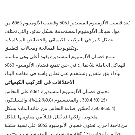
يُعد قضيب الألومنيوم المستدير 6061 وقضيب الألومنيوم 6063 من
مواد سبائك الألومنيوم المستخدمة بشكل شائع، والتي تختلف
بشكل كبير في التركيب الكيميائي والخصائص الميكانيكية
وتكنولوجيا المعالجة ومجالات التطبيق.
تتمتع
قضبان الألومنيوم المستديرة
بقوة أعلى وهي مناسبة
للهياكل الحاملة للأحمال؛ في حين تتمتع
قضبان الألومنيوم 6063
بأداء بثق متفوق وتستخدم على نطاق واسع في مقاطع البناء.
الاختلافات في التركيب الكيميائي
تحتوي قضبان الألومنيوم المستديرة 6061 على النحاس
(0.15%-0.4%)، والمغنيسيوم (0.8%-1.2%)، والسيليكون
(0.4%-0.8%). تُحسّن إضافة النحاس من متانة المادة بشكل
ملحوظ، ولكنها قد تُقلل قليلاً من مقاومتها للتآكل.
من ناحية أخرى، تحتوي قضبان الألومنيوم 6063 على نسبة ضئيلة
جدًا من النحاس (≤0.1%)، مع نسبة من المغنيسيوم تتراوح بين