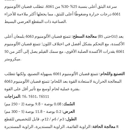
سرعة البثق أعلى بنسبة 25% -30% من 6061. تتطلب قضبان
الألومنيوم
6061
درجات حرارة وضغوطًا أعلى للبثق، مما يجعلها أكثر ملاءمة للأجزاء
الصناعية ذات المقطع العرضي البسيط.
معالجة السطح:
تتمتع قضبان الألومنيوم 6063 بلمعان أعلى (حتى 85GU) بعد
الأكسدة، مع التحكم بشكل أفضل في اختلاف اللون؛ تتمتع
قضبان الألومنيوم
6061
بقدرات الأكسدة الصلبة الأقوى، مع سمك الفيلم يصل إلى أكثر من 50
ميكرومتر.
التصنيع واللحام:
تتمتع قضبان الألومنيوم 6061 بسهولة التصنيع، ولكنها تتطلب
المعالجة الحرارية لاستعادة القوة بعد اللحام؛ تتمتع قضبان الألومنيوم 6063
بفترة عملية لحام أوسع مع تأثير أقل على القوة.
T6، T651، T6511
المزاجات:
السُمك:
0.08 بوصة – 9.8 بوصة (2 – 250 مم)
العرض:
0.2 بوصة – 11.8 بوصة (5 – 300 مم)
الطول:
3م / 6م / 12م، قابل للتخصيص للقطع
الزاوية القائمة، الزاوية المستديرة، الزاوية المستديرة R
معالجة الحافة: