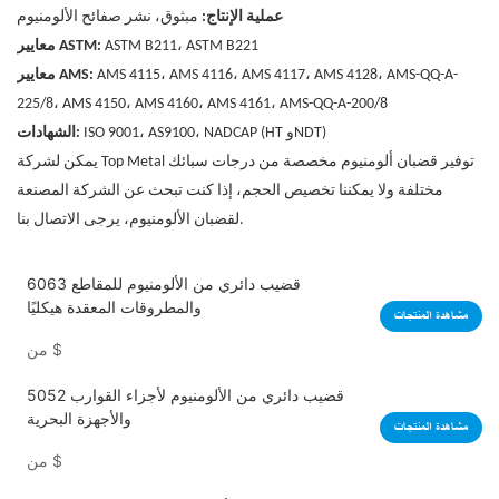
عملية الإنتاج:
مبثوق، نشر صفائح الألومنيوم
ASTM B211، ASTM B221
معايير ASTM:
AMS 4115، AMS 4116، AMS 4117، AMS 4128، AMS-QQ-A-
معايير AMS:
225/8، AMS 4150، AMS 4160، AMS 4161، AMS-QQ-A-200/8
ISO 9001، AS9100، NADCAP (HT وNDT)
الشهادات:
توفير قضبان ألومنيوم مخصصة من درجات سبائك
لشركة Top Metal
يمكن
مختلفة ولا يمكننا تخصيص الحجم، إذا كنت تبحث عن الشركة المصنعة
لقضبان الألومنيوم، يرجى الاتصال بنا.
6063 قضيب دائري من الألومنيوم للمقاطع
والمطروقات المعقدة هيكليًا
مشاهدة المنتجات
$
من
5052 قضيب دائري من الألومنيوم لأجزاء القوارب
والأجهزة البحرية
مشاهدة المنتجات
$
من