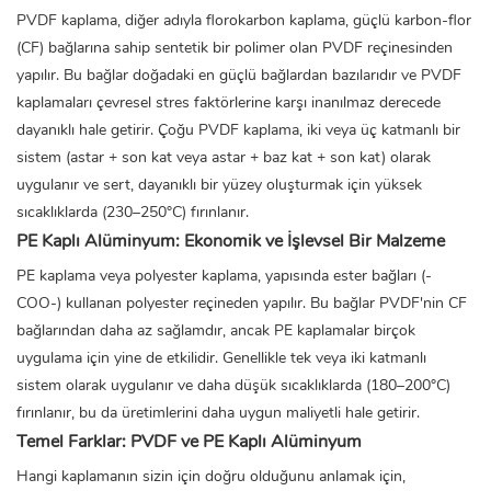
PVDF kaplama, diğer adıyla florokarbon kaplama, güçlü karbon-flor
(CF) bağlarına sahip sentetik bir polimer olan PVDF reçinesinden
yapılır. Bu bağlar doğadaki en güçlü bağlardan bazılarıdır ve PVDF
kaplamaları çevresel stres faktörlerine karşı inanılmaz derecede
dayanıklı hale getirir. Çoğu PVDF kaplama, iki veya üç katmanlı bir
sistem (astar + son kat veya astar + baz kat + son kat) olarak
uygulanır ve sert, dayanıklı bir yüzey oluşturmak için yüksek
sıcaklıklarda (230–250°C) fırınlanır.
PE Kaplı Alüminyum: Ekonomik ve İşlevsel Bir Malzeme
PE kaplama veya polyester kaplama, yapısında ester bağları (-
COO-) kullanan polyester reçineden yapılır. Bu bağlar PVDF'nin CF
bağlarından daha az sağlamdır, ancak PE kaplamalar birçok
uygulama için yine de etkilidir. Genellikle tek veya iki katmanlı
sistem olarak uygulanır ve daha düşük sıcaklıklarda (180–200°C)
fırınlanır, bu da üretimlerini daha uygun maliyetli hale getirir.
Temel Farklar: PVDF ve PE Kaplı Alüminyum
Hangi kaplamanın sizin için doğru olduğunu anlamak için,