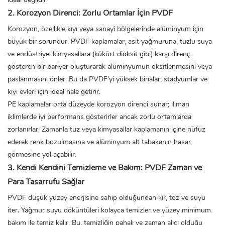
2. Korozyon Direnci: Zorlu Ortamlar İçin PVDF
Korozyon, özellikle kıyı veya sanayi bölgelerinde alüminyum için
büyük bir sorundur. PVDF kaplamalar, asit yağmuruna, tuzlu suya
ve endüstriyel kimyasallara (kükürt dioksit gibi) karşı direnç
gösteren bir bariyer oluşturarak alüminyumun oksitlenmesini veya
paslanmasını önler. Bu da PVDF'yi yüksek binalar, stadyumlar ve
kıyı evleri için ideal hale getirir.
PE kaplamalar orta düzeyde korozyon direnci sunar; ılıman
iklimlerde iyi performans gösterirler ancak zorlu ortamlarda
zorlanırlar. Zamanla tuz veya kimyasallar kaplamanın içine nüfuz
ederek renk bozulmasına ve alüminyum alt tabakanın hasar
görmesine yol açabilir.
3. Kendi Kendini Temizleme ve Bakım: PVDF Zaman ve
Para Tasarrufu Sağlar
PVDF düşük yüzey enerjisine sahip olduğundan kir, toz ve suyu
iter. Yağmur suyu döküntüleri kolayca temizler ve yüzey minimum
bakım ile temiz kalır. Bu, temizliğin pahalı ve zaman alıcı olduğu