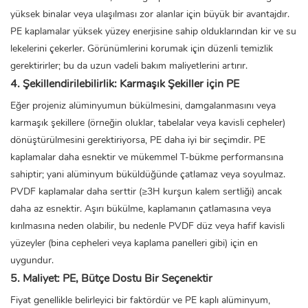
yüksek binalar veya ulaşılması zor alanlar için büyük bir avantajdır.
PE kaplamalar yüksek yüzey enerjisine sahip olduklarından kir ve su
lekelerini çekerler. Görünümlerini korumak için düzenli temizlik
gerektirirler; bu da uzun vadeli bakım maliyetlerini artırır.
4. Şekillendirilebilirlik: Karmaşık Şekiller için PE
Eğer projeniz alüminyumun bükülmesini, damgalanmasını veya
karmaşık şekillere (örneğin oluklar, tabelalar veya kavisli cepheler)
dönüştürülmesini gerektiriyorsa, PE daha iyi bir seçimdir. PE
kaplamalar daha esnektir ve mükemmel T-bükme performansına
sahiptir; yani alüminyum büküldüğünde çatlamaz veya soyulmaz.
PVDF kaplamalar daha serttir (≥3H kurşun kalem sertliği) ancak
daha az esnektir. Aşırı bükülme, kaplamanın çatlamasına veya
kırılmasına neden olabilir, bu nedenle PVDF düz veya hafif kavisli
yüzeyler (bina cepheleri veya kaplama panelleri gibi) için en
uygundur.
5. Maliyet: PE, Bütçe Dostu Bir Seçenektir
Fiyat genellikle belirleyici bir faktördür ve PE kaplı alüminyum,