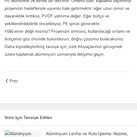
PE ekonomik ve esnek bir tercihtir. Önemli olan, kaplama seçiminizi
projenizin hedefleriyle uyumlu hale getirmektir: eğer uzun ömür ve
dayanıklılık kritikse, PVDF yatırıma değer. Eğer bütçe ve
şekillendirilebilirlik öncelikliyse, PE işinizi görecektir.
Hâlâ emin değil misiniz? Projenizin ömrünü, kullanılacağı ortamı ve
bütçenizi göz önünde bulundurun; doğru çözümü bulacaksınız.
Daha kişiselleştirilmiş tavsiye için, özel ihtiyaçlarınızı görüşmek
üzere kaplamalı alüminyum uzmanıyla iletişime geçin.
Prev
Sizin Için Tavsiye Edilen
Alüminyum Levha ve Rulo İşleme: Kesme,