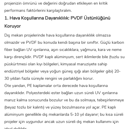
projenizin ömrünü ve değerini doğrudan etkileyen en kritik
performans faktörlerini karşılaştıralım.
1. Hava Koşullarına Dayanıklılık: PVDF Üstünlüğünü
Koruyor
Dış mekan projelerinde hava koşullarına dayanıklılık olmazsa
olmazdır ve PVDF bu konuda kendi başına bir sınıftır. Güçlü karbon
fiber bağları UV ışınlarına, aşırı sıcaklıklara, yağmura, kara ve neme
karşı dirençlidir. PVDF
kaplı alüminyum,
sert iklimlerde bile (tuzlu su
püskürtmesi olan kıyı bölgeleri, kimyasal maruziyete sahip
endüstriyel bölgeler veya yoğun güneş ışığı alan bölgeler gibi) 20-
30 yıldan fazla süreyle rengini ve parlaklığını korur.
Öte yandan, PE kaplamalar orta derecede hava koşullarına
dayanıklıdır. Polyesterdeki ester bağları uzun süreli UV ışınlarına
maruz kalma sonucunda bozulur ve bu da solmaya, tebeşirlenmeye
(beyaz tozlu bir kalıntı) ve yüzey bozulmasına yol açar. PE kaplı
alüminyum genellikle dış mekanlarda 5-10 yıl dayanır; bu kısa süreli
projeler için uygundur ancak uzun süreli dış mekan kullanımı için
ideal değildir.