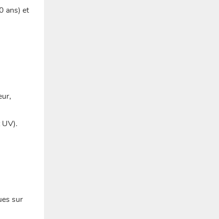
0 ans) et
eur,
t UV).
ues sur