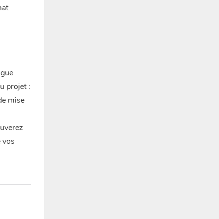
mat
ngue
u projet :
 de mise
ouverez
e vos