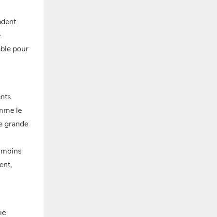
adent
e
able pour
ents
omme le
de grande
s moins
ent,
ie