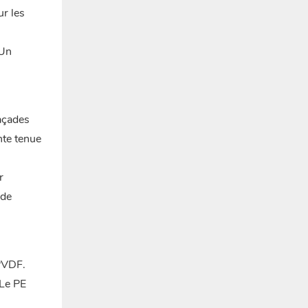
ur les
 Un
façades
nte tenue
r
 de
 PVDF.
 Le PE