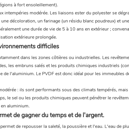
gions à fort ensoleillement).
ux intempéries modérée. Les liaisons ester du polyester se dégr
t une décoloration, un farinage (un résidu blanc poudreux) et un
néralement une durée de vie de 5 à 10 ans en extérieur ; conven
isation extérieure prolongée.
vironnements difficiles
tamment dans les zones côtières ou industrielles. Les revêtem
ides, les embruns salés et les produits chimiques industriels (c
ille de l'aluminium. Le PVDF est donc idéal pour les immeubles 
 modérée : ils sont performants sous des climats tempérés, mai
s, le sel ou les produits chimiques peuvent pénétrer le revêtem
 en aluminium.
rmet de gagner du temps et de l'argent.
ermet de repousser la saleté, la poussière et l'eau. L'eau de plu