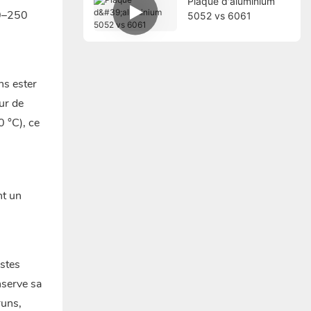
Plaque d'aluminium
30–250
5052 vs 6061
ns ester
ur de
 °C), ce
nt un
ustes
serve sa
runs,