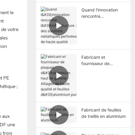
Quand l'innovation
nent le
rencontre
nt
l'infrastructure : des
solutions métalliques
 de votre
perforées de haute
ales
qualité
sion
Fabricant et
fournisseur de
plaques d'aluminium
haut de gamme -
et PE
Alliages de haute
hétique ;
qualité et feuilles
d'aluminium pur
Fabricant de feuilles
e aux
de treillis en aluminium
PVDF une
 trois