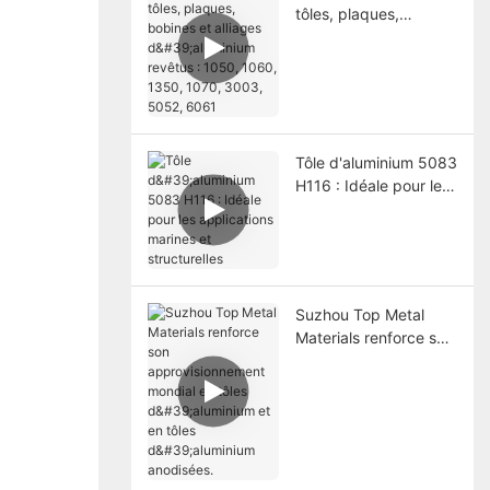
tôles, plaques,
bobines et alliages
d'aluminium revêtus :
1050, 1060, 1350,
1070, 3003, 5052,
6061
Tôle d'aluminium 5083
H116 : Idéale pour les
applications marines
et structurelles
Suzhou Top Metal
Materials renforce son
approvisionnement
mondial en tôles
d'aluminium et en
tôles d'aluminium
anodisées.