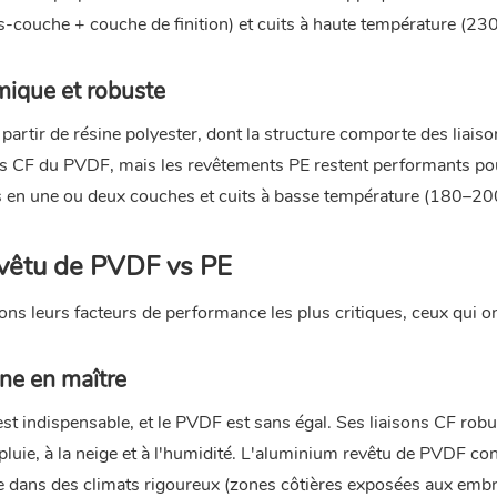
us-couche + couche de finition) et cuits à haute température (2
mique et robuste
partir de résine polyester, dont la structure comporte des liaiso
ons CF du PVDF, mais les revêtements PE restent performants po
s en une ou deux couches et cuits à basse température (180–200
revêtu de PVDF vs PE
ns leurs facteurs de performance les plus critiques, ceux qui o
gne en maître
 est indispensable, et le PVDF est sans égal. Ses liaisons CF rob
uie, à la neige et à l'humidité.
L'aluminium revêtu
de PVDF con
me dans des climats rigoureux (zones côtières exposées aux emb