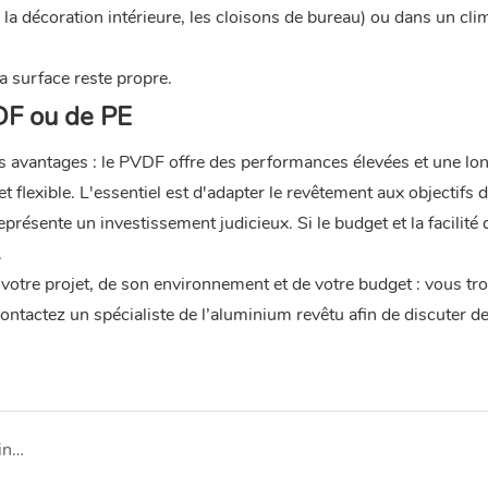
r la décoration intérieure, les cloisons de bureau) ou dans un cli
a surface reste propre.
DF ou de PE
 avantages : le PVDF offre des performances élevées et une lo
 flexible. L'essentiel est d'adapter le revêtement aux objectifs d
représente un investissement judicieux. Si le budget et la facilité
.
votre projet, de son environnement et de votre budget : vous tr
contactez un spécialiste de l’aluminium revêtu afin de discuter d
Transformation des tôles et bobines d&#39;aluminium : découpe, pliage, soudage | TOP METAL