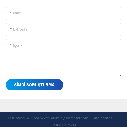
Isim
E-Posta
Içerik
ŞIMDI SORUŞTURMA
Telif hakkı © 2024
www.alüminyummetal.com
|
site haritası
|
Gizlilik Politikası