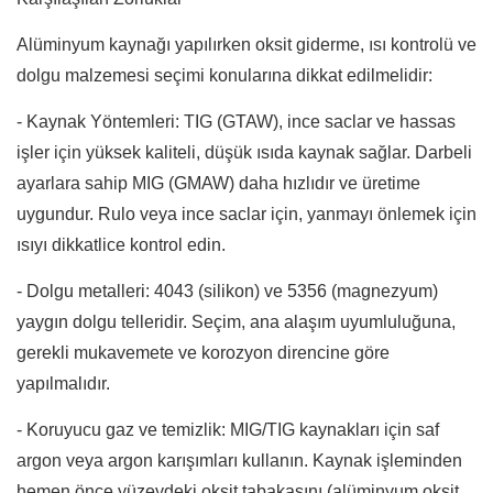
Alüminyum kaynağı yapılırken oksit giderme, ısı kontrolü ve
dolgu malzemesi seçimi konularına dikkat edilmelidir:
- Kaynak Yöntemleri: TIG (GTAW), ince saclar ve hassas
işler için yüksek kaliteli, düşük ısıda kaynak sağlar. Darbeli
ayarlara sahip MIG (GMAW) daha hızlıdır ve üretime
uygundur. Rulo veya ince saclar için, yanmayı önlemek için
ısıyı dikkatlice kontrol edin.
- Dolgu metalleri: 4043 (silikon) ve 5356 (magnezyum)
yaygın dolgu telleridir. Seçim, ana alaşım uyumluluğuna,
gerekli mukavemete ve korozyon direncine göre
yapılmalıdır.
- Koruyucu gaz ve temizlik: MIG/TIG kaynakları için saf
argon veya argon karışımları kullanın. Kaynak işleminden
hemen önce yüzeydeki oksit tabakasını (alüminyum oksit