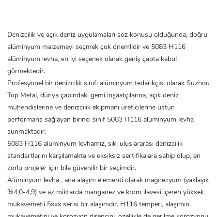
Denizcilik ve açık deniz uygulamaları söz konusu olduğunda, doğru
alüminyum malzemeyi seçmek çok önemlidir ve
5083 H116
alüminyum levha,
en iyi seçenek olarak geniş çapta kabul
görmektedir.
Profesyonel bir denizcilik sınıfı alüminyum tedarikçisi olarak Suzhou
Top Metal, dünya çapındaki gemi inşaatçılarına, açık deniz
mühendislerine ve denizcilik ekipmanı üreticilerine üstün
performans sağlayan birinci sınıf
5083 H116 alüminyum levha
sunmaktadır.
5083 H116 alüminyum levhamız,
sıkı uluslararası denizcilik
standartlarını karşılamakta ve eksiksiz sertifikalara sahip olup, en
zorlu projeler için bile güvenilir bir seçimdir.
Alüminyum levha
, ana alaşım elementi olarak magnezyum (yaklaşık
%4,0-4,9) ve az miktarda manganez ve krom ilavesi içeren yüksek
mukavemetli 5xxx serisi bir alaşımdır. H116 temperi, alaşımın
mukavemetini ve korozyon direncini, özellikle de gerilme korozyonu