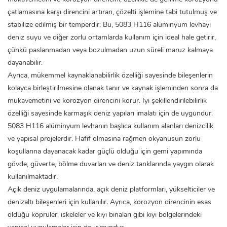
çatlamasına karşı direncini artıran, çözelti işlemine tabi tutulmuş ve
stabilize edilmiş bir temperdir. Bu, 5083 H116 alüminyum levhayı
deniz suyu ve diğer zorlu ortamlarda kullanım için ideal hale getirir,
çünkü paslanmadan veya bozulmadan uzun süreli maruz kalmaya
dayanabilir.
Ayrıca, mükemmel kaynaklanabilirlik özelliği sayesinde bileşenlerin
kolayca birleştirilmesine olanak tanır ve kaynak işleminden sonra da
mukavemetini ve korozyon direncini korur. İyi şekillendirilebilirlik
özelliği sayesinde karmaşık deniz yapıları imalatı için de uygundur.
5083 H116 alüminyum levhanın
başlıca kullanım alanları denizcilik
ve yapısal projelerdir. Hafif olmasına rağmen okyanusun zorlu
koşullarına dayanacak kadar güçlü olduğu için gemi yapımında
gövde, güverte, bölme duvarları ve deniz tanklarında yaygın olarak
kullanılmaktadır.
Açık deniz uygulamalarında, açık deniz platformları, yükselticiler ve
denizaltı bileşenleri için kullanılır. Ayrıca, korozyon direncinin esas
olduğu köprüler, iskeleler ve kıyı binaları gibi kıyı bölgelerindeki