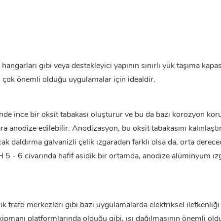
k hangarları gibi veya destekleyici yapının sınırlı yük taşıma kapa
 çok önemli olduğu uygulamalar için idealdir.
e ince bir oksit tabakası oluşturur ve bu da bazı korozyon ko
a anodize edilebilir. Anodizasyon, bu oksit tabakasını kalınlaştır
cak daldırma galvanizli çelik ızgaradan farklı olsa da, orta derece
H 5 - 6 civarında hafif asidik bir ortamda, anodize alüminyum ız
ik trafo merkezleri gibi bazı uygulamalarda elektriksel iletkenliği
 ekipmanı platformlarında olduğu gibi, ısı dağılmasının önemli ol