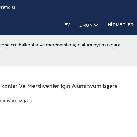
eticisi
EV
HIZMETLER
ÜRÜN
pheleri, balkonlar ve merdivenler için alüminyum ızgara
lkonlar Ve Merdivenler Için Alüminyum Izgara
lüminyum ızgara