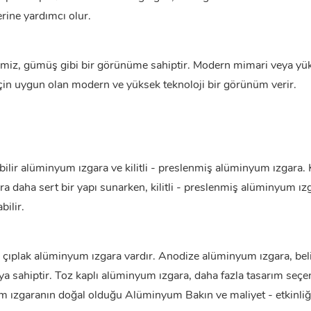
erine yardımcı olur.
temiz, gümüş gibi bir görünüme sahiptir. Modern mimari veya yü
çin uygun olan modern ve yüksek teknoloji bir görünüm verir.
bilir
alüminyum ızgara
ve kilitli - preslenmiş alüminyum ızgara. 
 daha sert bir yapı sunarken, kilitli - preslenmiş alüminyum ızg
ilir.
çıplak alüminyum ızgara vardır. Anodize alüminyum ızgara, belir
ya sahiptir. Toz kaplı alüminyum ızgara, daha fazla tasarım seçe
nyum ızgaranın doğal olduğu
Alüminyum
Bakın ve maliyet - etkinliğ