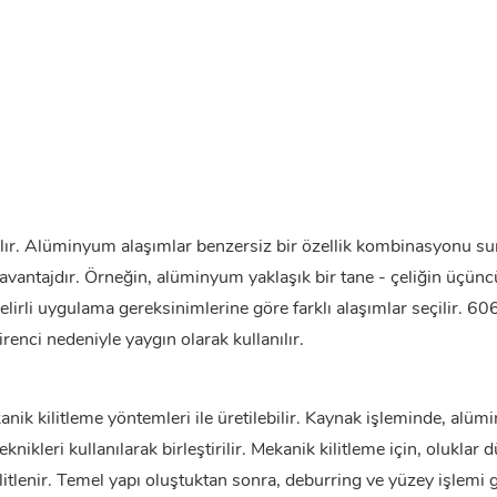
ır. Alüminyum alaşımlar benzersiz bir özellik kombinasyonu su
ir avantajdır. Örneğin, alüminyum yaklaşık bir tane - çeliğin üçün
lirli uygulama gereksinimlerine göre farklı alaşımlar seçilir. 60
renci nedeniyle yaygın olarak kullanılır.
nik kilitleme yöntemleri ile üretilebilir. Kaynak işleminde, alü
kleri kullanılarak birleştirilir. Mekanik kilitleme için, oluklar 
itlenir. Temel yapı oluştuktan sonra, deburring ve yüzey işlemi g