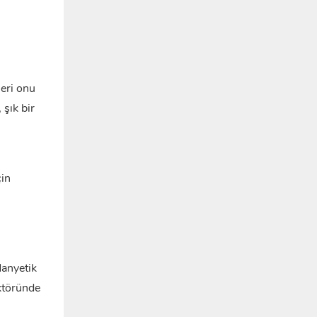
leri onu
 şık bir
çin
Manyetik
ektöründe