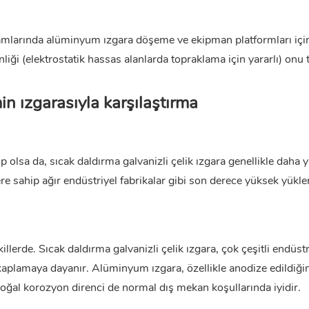
ortamlarında alüminyum ızgara döşeme ve ekipman platformları içi
kenliği (elektrostatik hassas alanlarda topraklama için yararlı) onu 
in ızgarasıyla karşılaştırma
 olsa da, sıcak daldırma galvanizli çelik ızgara genellikle daha 
e sahip ağır endüstriyel fabrikalar gibi son derece yüksek yükle
killerde. Sıcak daldırma galvanizli çelik ızgara, çok çeşitli endüstr
kaplamaya dayanır. Alüminyum ızgara, özellikle anodize edildiği
doğal korozyon direnci de normal dış mekan koşullarında iyidir.