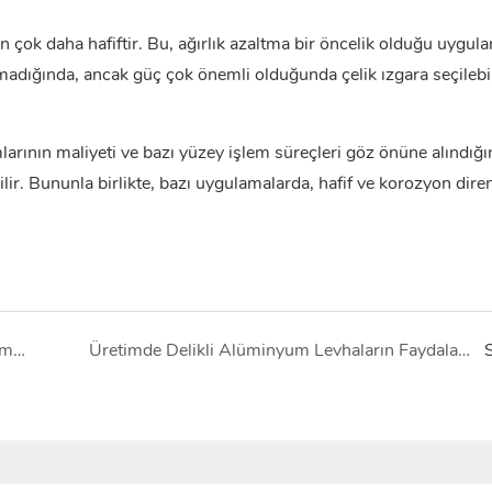
 çok daha hafiftir. Bu, ağırlık azaltma bir öncelik olduğu uygul
 olmadığında, ancak güç çok önemli olduğunda çelik ızgara seçilebil
arının maliyeti ve bazı yüzey işlem süreçleri göz önüne alındığı
lir. Bununla birlikte, bazı uygulamalarda, hafif ve korozyon dire
Modern Uygulamalarda Havacılık Sınıfı Alüminyum Plakaların Avantajlarının Ortaya Çıkarılması
Üretimde Delikli Alüminyum Levhaların Faydalarını ve Uygulamalarını Keşfetmek