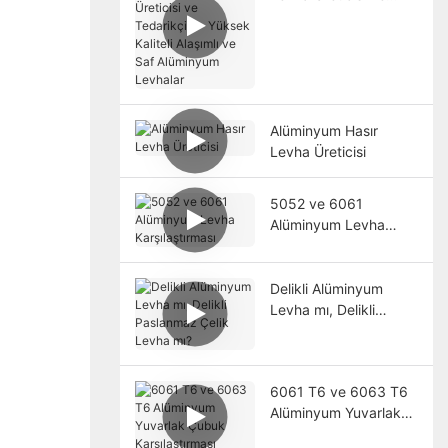
Tedarikçisi - Yüksek
Kaliteli Alaşımlı ve Saf
Alüminyum Levhalar
Alüminyum Hasır
Levha Üreticisi
5052 ve 6061
Alüminyum Levha
Karşılaştırması
Delikli Alüminyum
Levha mı, Delikli
Paslanmaz Çelik
Levha mı?
6061 T6 ve 6063 T6
Alüminyum Yuvarlak
Çubuk Karşılaştırması