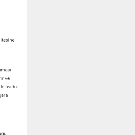
sitesine
ruması
ır ve
de asidik
gara
duğu