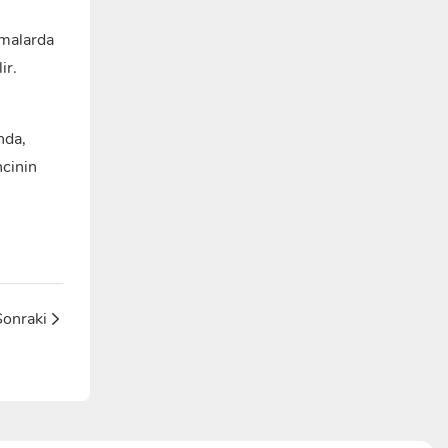
amalarda
ir.
nda,
ncinin
Sonraki