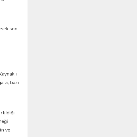
ksek son
Kaynaklı
ara, bazı
tildiği
neği
in ve