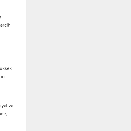
n
tercih
yüksek
rin
iyel ve
nde,