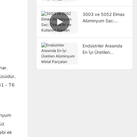
3003 ve 5052 Elmas
Alüminyum Sac:
Özellikler ve Kullanım
Alanları
Endüstriler Arasında
En İyi Üretilen
Alüminyum Metal
Parçaları
nar.
cüsüdür,
61 - T6
minyum
düz
ibi ek