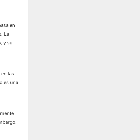
basa en
e. La
, y su
 en las
no es una
almente
embargo,