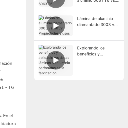
aluminio 6061 T6 vs.
6063 T6
Lámina de aluminio
diamantado 3003 vs.
5052: Propiedades y
usos
Explorando los
beneficios y
aplicaciones de las
inación
láminas de aluminio
r
perforadas en la
fabricación
 e
61 - T6
. En el
oldadura