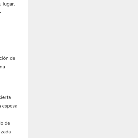
 lugar.
y
ción de
una
ierta
n espesa
do de
izada