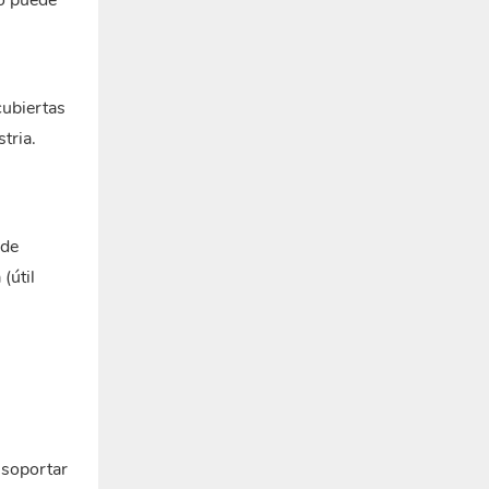
io puede
cubiertas
tria.
 de
(útil
 soportar