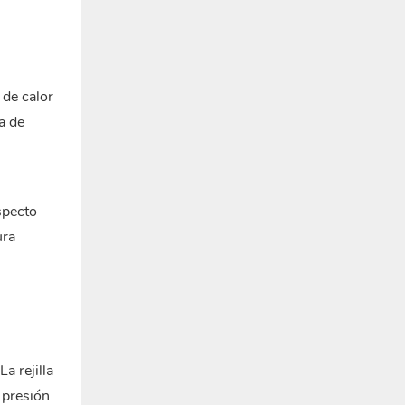
 de calor
a de
specto
ura
a rejilla
 presión