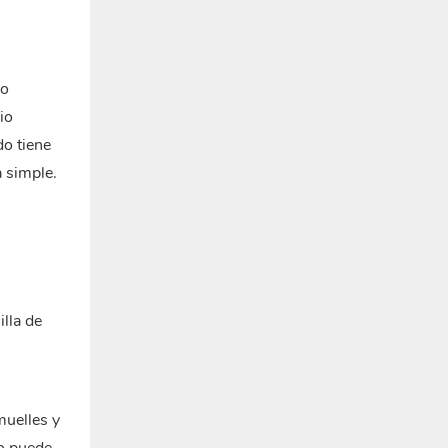
io
io
do tiene
a simple.
illa de
muelles y