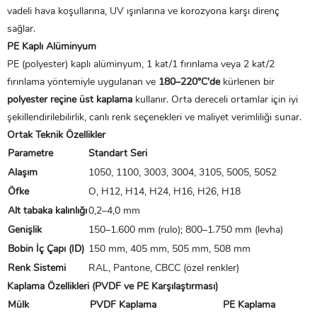
vadeli hava koşullarına, UV ışınlarına ve korozyona karşı direnç
sağlar.
PE Kaplı Alüminyum
PE (polyester) kaplı alüminyum, 1 kat/1 fırınlama veya 2 kat/2
fırınlama yöntemiyle uygulanan ve
180–220°C'de
kürlenen bir
polyester reçine üst kaplama
kullanır. Orta dereceli ortamlar için iyi
şekillendirilebilirlik, canlı renk seçenekleri ve maliyet verimliliği sunar.
Ortak Teknik Özellikler
Parametre
Standart Seri
Alaşım
1050, 1100, 3003, 3004, 3105, 5005, 5052
Öfke
O, H12, H14, H24, H16, H26, H18
Alt tabaka kalınlığı
0,2–4,0 mm
Genişlik
150–1.600 mm (rulo); 800–1.750 mm (levha)
Bobin İç Çapı (ID)
150 mm, 405 mm, 505 mm, 508 mm
Renk Sistemi
RAL, Pantone, CBCC (özel renkler)
Kaplama Özellikleri (PVDF ve PE Karşılaştırması)
Mülk
PVDF Kaplama
PE Kaplama