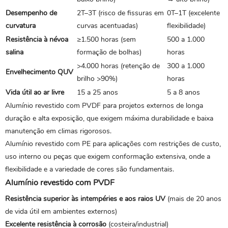
Desempenho de
2T–3T (risco de fissuras em
0T–1T (excelente
curvatura
curvas acentuadas)
flexibilidade)
Resistência à névoa
≥1.500 horas (sem
500 a 1.000
salina
formação de bolhas)
horas
>4.000 horas (retenção de
300 a 1.000
Envelhecimento QUV
brilho >90%)
horas
Vida útil ao ar livre
15 a 25 anos
5 a 8 anos
Alumínio revestido com PVDF para projetos externos de longa
duração e alta exposição, que exigem máxima durabilidade e baixa
manutenção em climas rigorosos.
Alumínio revestido com PE para aplicações com restrições de custo,
uso interno ou peças que exigem conformação extensiva, onde a
flexibilidade e a variedade de cores são fundamentais.
Alumínio revestido com PVDF
Resistência superior às intempéries e aos raios UV
(mais de 20 anos
de vida útil em ambientes externos)
Excelente resistência à corrosão
(costeira/industrial)