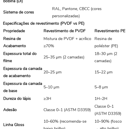
bobina (DI)
RAL, Pantone, CBCC (cores
Sistema de cores
personalizadas)
Especificações de revestimento (PVDF vs PE)
Propriedade
Revestimento de PVDF
Revestimento PE
Resina de
Mistura de PVDF + acrílico
Resina de
Acabamento
≥70%
poliéster (PE)
Espessura total do
18–30 μm (2
25–35 μm (2 camadas)
filme
camadas)
Espessura da camada
20–25 μm
15–22 μm
de acabamento
Espessura da camada
5–10 μm
5–8 μm
de base
Dureza do lápis
≥3H
1H–2H
Classe 0–1
Adesão
Classe 0–1 (ASTM D3359)
(ASTM D3359)
10–60% (recomenda-se
10–90% (fosco
Linha Gloss
baixo brilho)
→ alto brilho)