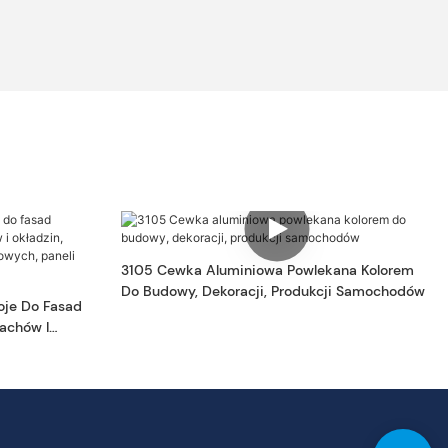
3105 Cewka Aluminiowa Powlekana Kolorem
Do Budowy, Dekoracji, Produkcji Samochodów
oje Do Fasad
achów I
 Ścian
yjnych