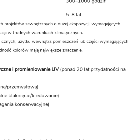
300–1000 godzin
5–8 lat
 projektów zewnętrznych o dużej ekspozycji, wymagających
wacji w trudnych warunkach klimatycznych.
cznych, użytku wewnątrz pomieszczeń lub części wymagających
dność kolorów mają największe znaczenie.
yczne i promieniowanie UV
(ponad 20 lat przydatności na
żną/przemysłową)
lne blaknięcie/kredowanie)
agania konserwacyjne)