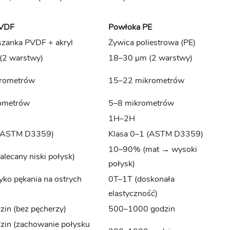
PVDF
Powłoka PE
zanka PVDF + akryl
Żywica poliestrowa (PE)
(2 warstwy)
18–30 μm (2 warstwy)
rometrów
15–22 mikrometrów
ometrów
5–8 mikrometrów
1H–2H
 (ASTM D3359)
Klasa 0–1 (ASTM D3359)
10–90% (mat → wysoki
lecany niski połysk)
połysk)
yko pękania na ostrych
0T–1T (doskonała
elastyczność)
in (bez pęcherzy)
500–1000 godzin
in (zachowanie połysku