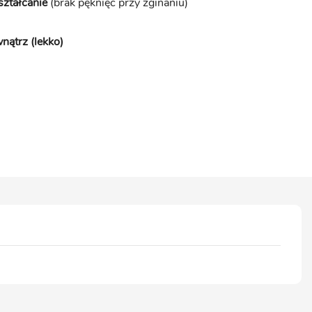
ształcanie
(brak pęknięć przy zginaniu)
nątrz (lekko)