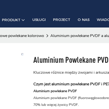
USŁUGI
PROJECT
O NAS
WIAD
PRODUKT
iowe powlekane kolorowo
Aluminium powlekane PVDF a al
Aluminium Powlekane PVD
Kluczowe różnice między zwojami i arkus
Czym jest aluminium powlekane PVDF i PE
Aluminium powlekane PVDF
Aluminium powlekane PVDF (fluorowęglowodorem
70% lub więcej żywicy PVDF.