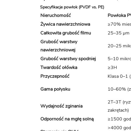
Specyfikacje powłok (PVDF vs. PE)
Nieruchomość
Powłoka 
Żywica nawierzchniowa
≥70% mies
Całkowita grubość filmu
25–35 μm 
Grubość warstwy
20–25 mik
nawierzchniowej
Grubość warstwy spodniej
5–10 mikr
Twardość ołówka
≥3H
Przyczepność
Klasa 0–1
Gama połysku
10–60% (za
2T–3T (ryz
Wydajność zginania
zakrętach)
Odporność na mgłę solną
≥1500 godz
>4000 godz