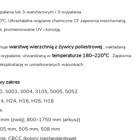
palania lub 3-warstwowym i 3-wypalania.
C. Ultrastabilne wiązanie chemiczne CF zapewnia niezrównaną,
, promieniowanie UV i korozję.
warstwę wierzchnią z żywicy poliestrowej
stuje
, nakładaną
temperaturze 180–220°C
-wypalanie, utwardzaną w
. Zapewnia
 eksploatację w umiarkowanych warunkach.
y zakres
0, 3003, 3004, 3105, 5005, 5052
14, H24, H16, H26, H18
m
mm (zwój); 800–1750 mm (arkusz)
405 mm, 505 mm, 508 mm
ne, CBCC (kolory niestandardowe)