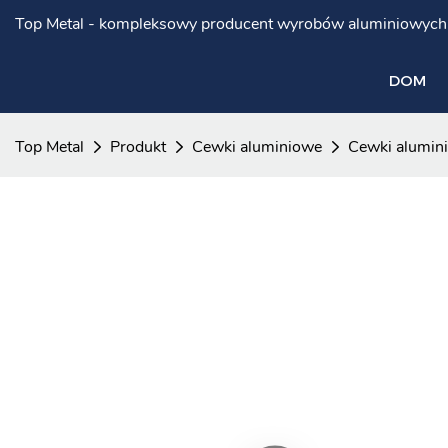
Top Metal - kompleksowy producent wyrobów aluminiowych
DOM
Top Metal
Produkt
Cewki aluminiowe
Cewki alumin