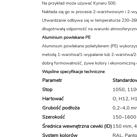
Na przykład może używać Kynaru 500.
Nakłada się go w procesie 2-warstwowym i 2-wy
Utwardzanie odbywa się w temperaturze 230–260°
długotrwałą odporność na warunki atmosferyczne
Aluminium powlekane PE
Aluminium powlekane polietylenem (PE) wykorzy
metodą 1-warstwa/1-wypalanie lub 2-warstwa/2
dobrą formowalność, żywe kolory i ekonomiczną
Wspólne specyfikacje techniczne
Parametr
Standardow
Stop
1050, 110
Hartować
O, H12, H
Grubość podłoża
0,2–4,0 m
Szerokość
150–1600 
Średnica wewnętrzna cewki (ID)
150 mm, 
System kolorów
RAL, Panto