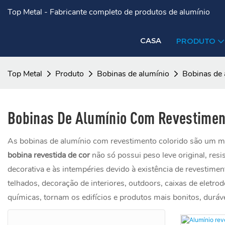
Top Metal - Fabricante completo de produtos de alumínio
CASA
PRODUTO
Top Metal
Produto
Bobinas de alumínio
Bobinas de 
Bobinas De Alumínio Com Revestimen
As bobinas de alumínio com revestimento colorido são um mate
bobina revestida de cor
não só possui peso leve original, res
decorativa e às intempéries devido à existência de revestime
telhados, decoração de interiores, outdoors, caixas de eletro
químicas, tornam os edifícios e produtos mais bonitos, duráve