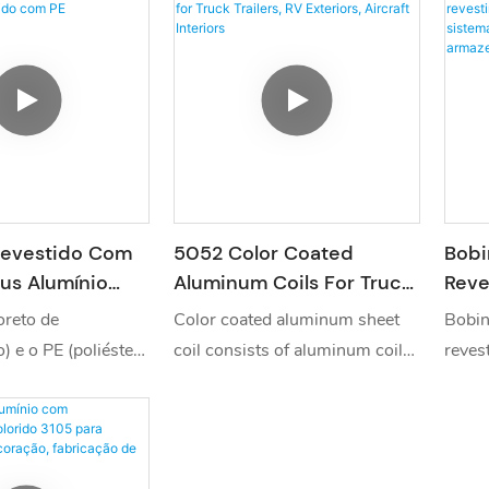
Revestido Com
5052 Color Coated
Bobi
us Alumínio
Aluminum Coils For Truck
Reve
 Com PE
Trailers, RV Exteriors,
3003
oreto de
Color coated aluminum sheet
Bobin
Aircraft Interiors
HVAC
o) e o PE (poliéster)
coil consists of aluminum coils
reves
E Ar
revestimentos mais
coated with a colored layer,
com r
Prod
 chapas/bobinas
typically applied via a
corros
. O PVDF se destaca
continuous coil coating
para 
idade a longo prazo
process. The coating materials
cortin