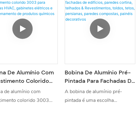
na De Alumínio Com
Bobina De Alumínio Pré-
stimento Colorido
Pintada Para Fachadas De
 Para Sistemas
Edifícios, Paredes Cortina,
a de alumínio com
A bobina de alumínio pré-
, Gabinetes Elétricos
Telhados &
timento colorido 3003
pintada é uma escolha
mazenamento De
Revestimentos, Toldos,
esistência superior à
sustentável para revestimento
utos Químicos
Tetos, Persianas, Paredes
ão e design leve. Ideal
exterior. É feito de materiais
Compostas, Painéis
construção de muros de
reciclados e é totalmente
Decorativos
a, invólucros de baterias
reciclável no final da sua vida