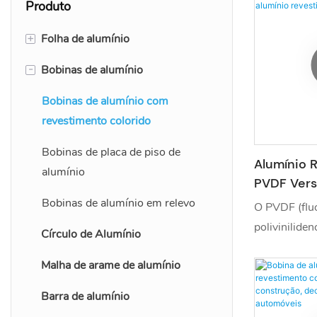
Produto
+
Folha de alumínio
-
Bobinas de alumínio
Placa de alumínio
Folha de placa verificadora de
Bobinas de alumínio com
alumínio
revestimento colorido
Folha de alumínio de estuque
Bobinas de placa de piso de
Alumínio 
alumínio
PVDF Vers
Folha de alumínio para aeronaves
Revestido
Bobinas de alumínio em relevo
O PVDF (flu
Placa de alumínio anodizado
poliviniliden
Círculo de Alumínio
Folha de alumínio marinho
são os dois 
Malha de arame de alumínio
comuns para
Folha de alumínio para
de alumínio
Barra de alumínio
tampografia
pela durabil