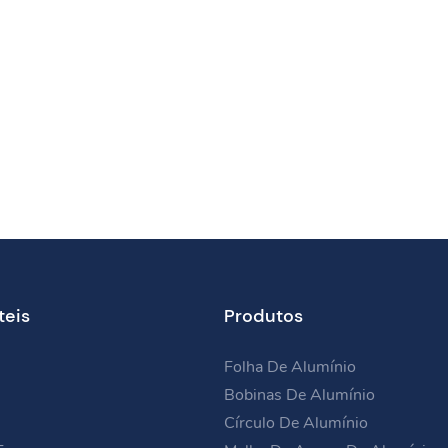
e automóveis e
pos
teis
Produtos
Folha De Alumínio
Bobinas De Alumínio
Círculo De Alumínio