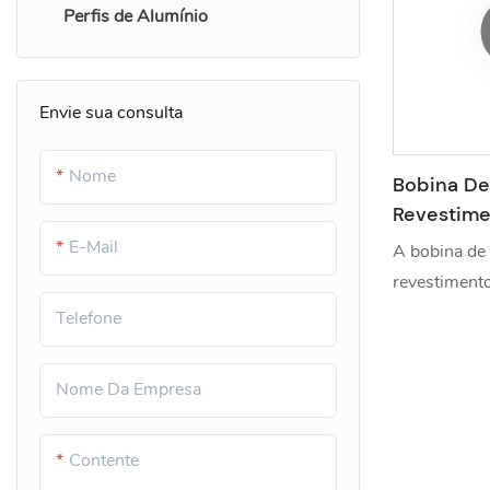
e pelo des
Perfis de Alumínio
Folha perfurada de alumínio
ambientes a
enquanto o 
custo-benefí
Envie sua consulta
conformabil
comparação 
Nome
Bobina De
principais di
Revestime
e aplicações 
3105 Para
E-Mail
A bobina de
Decoração
revestimento
De Autom
característic
Telefone
resistência, 
corrosão, fá
Nome Da Empresa
fácil manute
amplamente 
Contente
construção, 