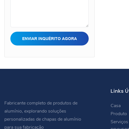
fabricação d
outros cam
ENVIAR INQUÉRITO AGORA
Links Ú
Fabricante completo de produtos de
Casa
alumínio, explorando soluções
Produto
personalizadas de chapas de alumínio
Serviços
para sua fabricação