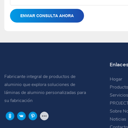
ENVIAR CONSULTA AHORA
Enlaces
Fabricante integral de productos de
Hogar
aluminio que explora soluciones de
Product
láminas de aluminio personalizadas para
Servicio
su fabricación
PROJEC
Sobre No
Noticias
Contacto