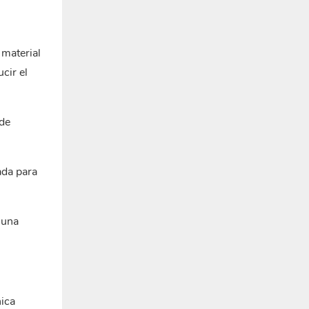
 material
cir el
 de
ada para
 una
nica