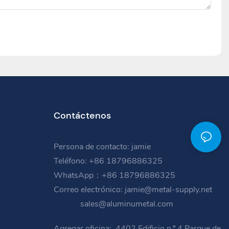
Contáctenos
Persona de contacto: jamie
Teléfono: +86 18796886325
WhatsApp：+86 18796886325
Correo electrónico:
jamie@metal-supply.net
sales@aluminumetal.com
Agregar oficina:
4402 Edificio n.º 4 Parque de