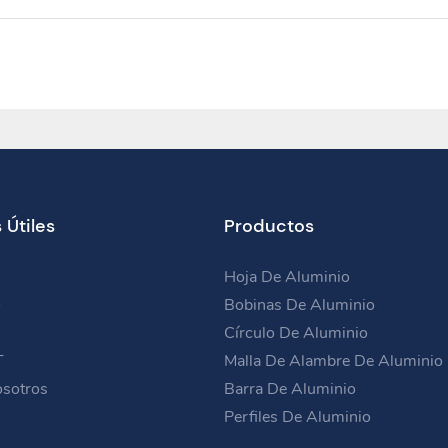
 Útiles
Productos
Hoja De Aluminio
o
Bobinas De Aluminio
s
Círculo De Aluminio
T
Malla De Alambre De Aluminio
sotros
Barra De Aluminio
Perfiles De Aluminio