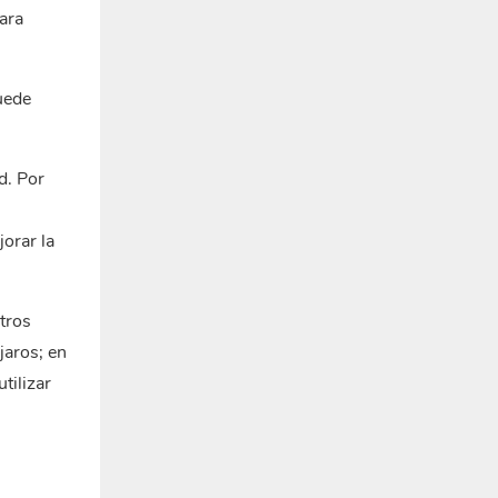
ara
Puede
d. Por
orar la
tros
jaros; en
tilizar