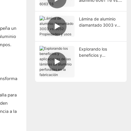
aluminio 6061 T6 vs.
6063 T6
Lámina de aluminio
diamantado 3003 vs.
mpeña un
5052: Propiedades y
aluminio
usos
ampos.
Explorando los
beneficios y
aplicaciones de las
láminas de aluminio
perforadas en la
ransforma
fabricación
lla para
eden
ncia a la