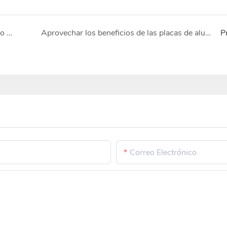
Top Metal presenta una placa estriada de aluminio con exclusivas franjas antideslizantes
Aprovechar los beneficios de las placas de aluminio de grado aeroespacial en aplicaciones modernas
P
Correo Electrónico