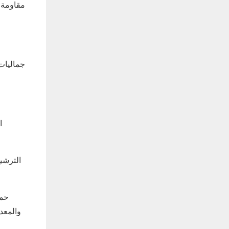
‌مقاومة 
‌جماليات
ا
‌الترشي
‌حم
والمعد