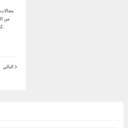
‌مجالات 
من ال
كمواد سياج للحد من نطاق الحيوانات؛ وفي مصايد الأسماك، يمكن استخدامه كشبكة تربية. توفر مادة الصندوق بيئة نمو آمنة للحياة المائية.
التالي