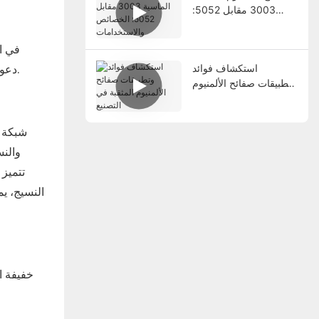
3003 مقابل 5052:
الخصائص والاستخدامات
في ال
استكشاف فوائد
دعونا’اقترب أكثر من شبكة أسلاك الألمنيوم واستكشف عملية الإنتاج وخصائص الأداء ومجموعة واسعة من التطبيقات في مختلف المجالات.
وتطبيقات صفائح الألمنيوم
المثقبة في التصنيع
شبكة أ
والنس
تتميز 
النسيج، ي
‌خفيفة 