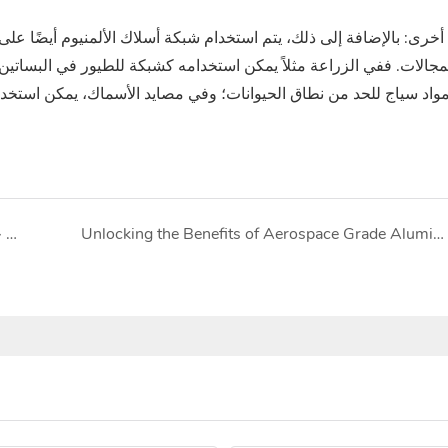
أخرى‌: بالإضافة إلى ذلك، يتم استخدام شبكة أسلاك الألمنيوم أيضًا عل
مجالات. ففي الزراعة مثلاً يمكن استخدامه كشبكة للطيور في البساتين ل
Unlocking the Benefits of Aerospace Grade Aluminum Plates in Modern Applications
تقدم شركة Top Metal لوحة مدققة من الألومنيوم مع خطوط فريدة مضادة للانزلاق