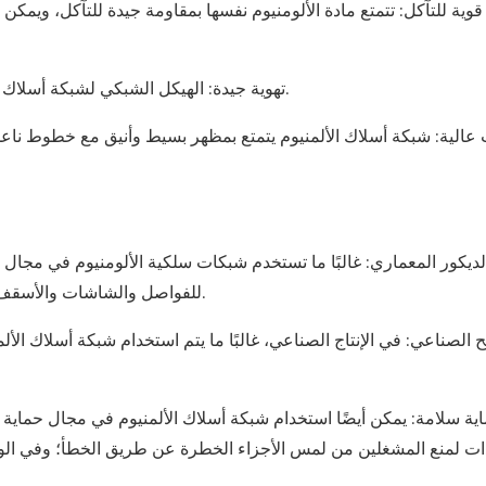
قوية للتآكل‌: تتمتع مادة الألومنيوم نفسها بمقاومة جيدة للتآكل، ويمكن
‌تهوية جيدة‌: الهيكل الشبكي لشبكة أسلاك الألمنيوم يجعلها جيدة التهوية ومناسبة للأماكن التي تتطلب تهوية.
 عالية‌:
شبكة أسلاك الألمنيوم
يتمتع بمظهر بسيط وأنيق مع خطوط ناعمة،
لديكور المعماري‌: غالبًا ما تستخدم شبكات سلكية الألومنيوم في مجال
للفواصل والشاشات والأسقف وغيرها من العناصر لإضفاء سحر فريد على المساحات الداخلية.
ح الصناعي‌: في الإنتاج الصناعي، غالبًا ما يتم استخدام شبكة أسلاك ا
اية سلامة‌: يمكن أيضًا استخدام شبكة أسلاك الألمنيوم في مجال حماية
ات لمنع المشغلين من لمس الأجزاء الخطرة عن طريق الخطأ؛ وفي الوق