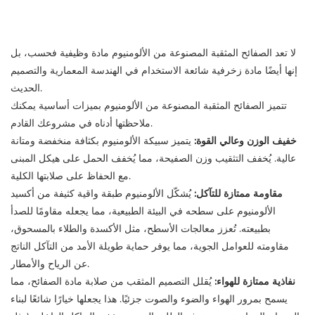
لا تعد
الصفائح المثقبة المصنوعة من الألومنيوم
مادة وظيفية فحسب، بل
إنها أيضًا مادة زخرفية شائعة الاستخدام في الهندسة المعمارية والتصميم
الحديث.
تتميز الصفائح المثقبة المصنوعة من الألومنيوم بميزات أساسية يمكنك
ملاحظتها أدناه في مشروعك القادم.
خفيف الوزن وعالي القوة:
يتميز سبيكة الألومنيوم بكثافة منخفضة ومتانة
عالية. يُخفف التثقيب وزن الصفيحة، مما يُخفف الحمل على هيكل المبنى
مع الحفاظ على صلابتها الكلية.
مقاومة ممتازة للتآكل:
يُشكّل الألومنيوم طبقة واقية كثيفة من أكسيد
الألومنيوم على سطحه في البيئة الطبيعية، مما يجعله مقاومًا للصدأ
بطبيعته. تُعزز معالجات الأسطح، مثل الأكسدة والطلاء بالمسحوق،
مقاومته للعوامل الجوية، مما يوفر حماية طويلة الأمد من التآكل الناتج
عن الرياح والأمطار.
نفاذية ممتازة للهواء:
يُقلل التصميم المثقب من صلابة مادة الصفائح، مما
يسمح بمرور الهواء والضوء والصوت جزئيًا. هذا يجعلها خيارًا شائعًا لبناء