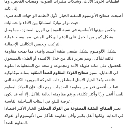
تطبيقات أخرى:
الأثاث، وشبكات مكبرات الصوت، ومعدات الفحص، وما
إلى ذلك.
أصبحت
صفائح الألومنيوم المثقبة
الخيار الأول لأنظمة الواجهات المعاصرة،
حيث توفر توازنًا استثنائيًا بين الأداء والجماليات.
وتكمن ميزتها الأساسية في نسبة القوة إلى الوزن الممتازة، مما يقلل
بشكل كبير من الحمل على الدعم الهيكلي للمبنى، مما يبسط عملية
التركيب ويخفض التكاليف الإجمالية.
يشكل الألومنيوم بشكل طبيعي طبقة أكسيد واقية، مما يمنحه مقاومة
فائقة للتآكل، ويتم تعزيز ذلك من خلال الأكسدة أو الطلاء بالمسحوق
للحصول على متانة طويلة الأمد ومجموعة واسعة من التشطيبات الملونة.
في المقابل، تتميز
صفائح الفولاذ المقاوم للصدأ المثقبة
بمتانة ميكانيكية
فائقة، وتُعدّ الخيار الأمثل للمناطق ذات الحركة المرورية الكثيفة التي
تتطلب أقصى قدر من مقاومة الصدمات. ومع ذلك، فإن الفولاذ المقاوم
للصدأ أثقل وزنًا وأكثر تكلفة، ورغم مقاومته العالية للتآكل، إلا أنه قد يكون
عرضة للبقع في البيئات الساحلية القاسية.
تعتبر
الصفائح المثقبة المصنوعة من الفولاذ المجلفن
الخيار الأكثر اقتصادا
في البداية، ولكنها أثقل بكثير وأقل مقاومة للتآكل من الألومنيوم أو الفولاذ
المقاوم للصدأ.