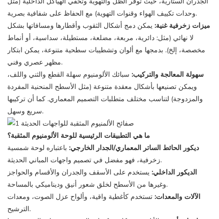
الجدران الستارية، حيث توفر الظل والتهوية وتخفي الهياكل الداخلية (مثل
وحدات تكييف الهواء وقنوات التهوية) مع الحفاظ على شفافية بصرية.
ميزات زخرفية غنية:
يمكن دمج أشكال الثقوب وأقطارها ومسافاتها بشكل
لا نهائي (مثل: دائرية، مربعة، مضلعة، مستطيلة، سداسية، أو أنماط
مخصصة، إلخ). بدمجها مع ألوان وتشطيبات سطحية متنوعة، يمكن ابتكار
مظهر عصري وفني.
سهولة المعالجة والتركيب:
سبائك الألومنيوم سهلة القطع والثني واللف،
ويمكن تصنيعها بأشكال معقدة متنوعة (مثل الأسطح المنحنية المفردة
والمزدوجة) لتناسب مختلف متطلبات التصميم المعماري. كما أن تركيبها
سريع وسهل.
ما هي التطبيقات الرئيسية للوحة الألومنيوم المثقبة؟
ديكور الحائط الساتر المعماري/الجدار الخارجي:
باعتباره لوحة شمسية
زخرفية، فهو مفضل في تصميم واجهات المباني الحديثة.
الديكور الداخلي:
يستخدم على الأسقف والجدران والأقسام والحواجز
وغيرها من الأسطح لخلق شعور أنيق وديناميكي بالمساحة.
الآلات والمعدات:
تستخدم كأغطية واقية، وألواح عزل الصوت، ومعدات
الترشيح.