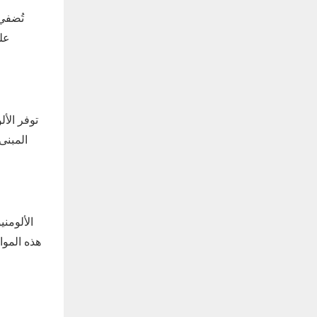
تُضفي 
عل
توفر الأل
المبنى
الألومني
هذه الموا