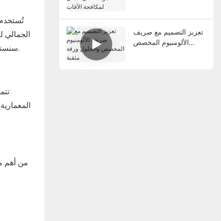
الحل الأمثل لمكافحة
الآفات
تُستخدم 
تعزيز التصميم مع صريف
الجمالي لل
الألومنيوم المخصص
سنستكشف فوائد صفائح الألومنيوم والفولاذ المقاوم للصدأ المثقبة، مع التركيز على الميزات الرئيسية التي تجعلها خيارًا ممتازًا لمشاريع البناء.
والحلول ورقة مثقبة
تتم
المعمارية
من أهم م