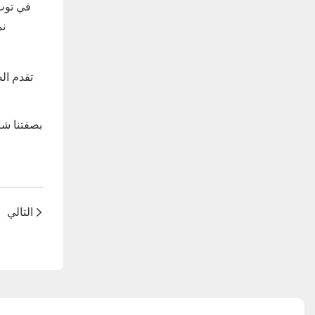
في توب 
نم
تقدم الص
بصفتنا شر
التالي