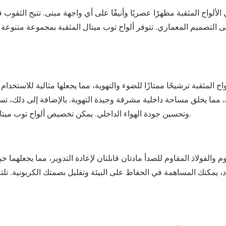
الألواح المثقبة مظهرًا عصريًا وأنيقًا على أي واجهة مبنى. تتيح الثقوب
ى التصميم المعماري. تتوفر ألواح توب ميتال المثقبة بمجموعة متنوعة
واح المثقبة ترشيحًا ممتازًا للضوء والتهوية، مما يجعلها مثالية للاستخ
، مما يخلق مساحة داخلية مشرقة وجيدة التهوية. بالإضافة إلى ذلك، تساع
وتحسين جودة الهواء الداخلي. يمكن تخصيص ألواح توب ميتال المثقبة لتحقيق مستوى الإضاءة والتهوية المطلوب لمشروعك.
وم والفولاذ المقاوم للصدأ مادتان قابلتان لإعادة التدوير، مما يجعلهما 
د، يمكنك المساهمة في الحفاظ على البيئة وتقليل بصمتك الكربونية. تلت