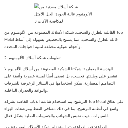
القابلية للطرق والسحب: شبكة الأسلاك المصنوعة من الألومنيوم من Top
Metal قابلة للطرق والسحب، مما يسمح بالتخصيص بسهولة إلى أنماط
وأحجام شبكية مختلفة لتلبية احتياجاتك المحددة.
2. تطبيقات شبكة أسلاك الألومنيوم
الهندسة المعمارية: شبكتنا الشبكية المصنوعة من أسلاك الألمنيوم لا
تقتصر على وظيفتها فحسب، بل تضفي أيضًا لمسة عصرية وأنيقة على
التصاميم المعمارية. يمكن استخدامها في الستائر الزخرفية للشرفات
والنوافذ والجدران الداخلية.
الترشيح: يتم استخدام شاشة الذباب الخاصة بشركة Top Metal على نطاق
واسع في أنظمة الترشيح، بما في ذلك مصافي النفط ومرشحات الهواء
للسيارات، حيث تحبس الشوائب والجسيمات الصلبة بشكل فعال.
الزراعة: في الزراعة، يتم استخدام شبكة الأسلاك المصنوعة من