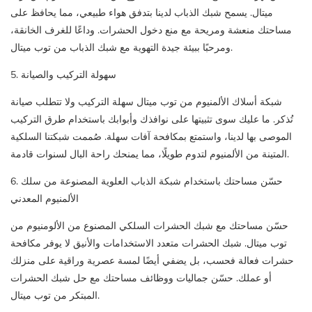
ميتال. يسمح شبك الذباب لدينا بتدفق هواء طبيعي، مما يحافظ على
مساحتك منعشة ومريحة مع منع دخول الحشرات. وداعًا للغرف الخانقة،
ومرحبًا ببيئة جيدة التهوية مع شبك الذباب من توب ميتال.
5. سهولة التركيب والصيانة
شبكة أسلاك الألمنيوم من توب ميتال سهلة التركيب ولا تتطلب صيانة
تُذكر. ما عليك سوى تثبيتها على نوافذك وأبوابك باستخدام طرق التركيب
الموصى بها لدينا، واستمتع بمكافحة آفات سهلة. صُممت شبكتنا السلكية
المتينة من الألمنيوم لتدوم طويلًا، مما يمنحك راحة البال لسنوات قادمة.
6. حسّن مساحتك باستخدام شبكة الذباب العلوية المصنوعة من سلك
الألمنيوم المعدني
حسّن مساحتك مع شبك الحشرات السلكي المصنوع من الألومنيوم من
توب ميتال. شبك الحشرات متعدد الاستخدامات والأنيق لا يوفر مكافحة
حشرات فعالة فحسب، بل يضفي أيضًا لمسة عصرية وراقية على منزلك
أو عملك. حسّن جماليات ووظائف مساحتك مع حل شبك الحشرات
المبتكر من توب ميتال.