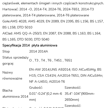
ciężarówek, elementach śmigieł i innych częściach konstrukcyjnych.
Hartować:
2014
-O, 2014-T4, 2024-T6, 2024-T651, 2014-T3
platerowane, 2014-T4 platerowane, 2014-T6 platerowane
Gołe:AMS 4028, AMS 4029, EN 2089, EN 2395, BS L156, BS L157,
BS L158, DTD 5010
AlClad: AMS QQ-A-250/3, EN 2087, EN 2088, BS L163, BS L164,
BS L165, DTD 5030, DTD 5040
Specyfikacja 2014
płyta aluminiowa
Stop
2014 2014A
Status sprzedaży
O , T3 , T4 , T6 , T451 , T651
gorącej
EN-AW 2014;UNS A92014; ISO AlCu4SiMg; BS
Nazwy
H15; CSA CS41N; AA2014-T651, DIN AlCuSiMn;
równoważne
NF A-U4SG; Al2014-T6
Grubość:
Szerokość:
Blacha
0.01”-0.24”(0,2 mm-6
35.4”-104”(900mm-
aluminiowa 2014
mm)
2650mm)
Szerokość: