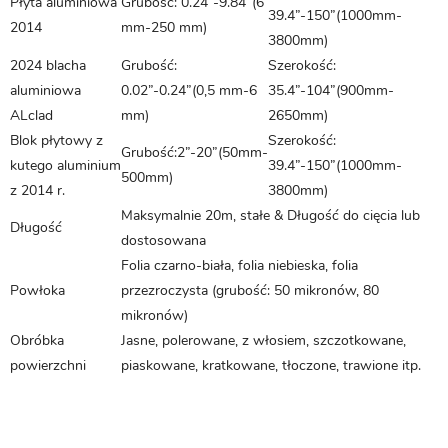
Płyta aluminiowa
Grubość: 0.24”-9.84”(6
39.4”-150”(1000mm-
2014
mm-250 mm)
3800mm)
2024 blacha
Grubość:
Szerokość:
aluminiowa
0.02”-0.24”(0,5 mm-6
35.4”-104”(900mm-
ALclad
mm)
2650mm)
Blok płytowy z
Szerokość:
Grubość:2”-20”(50mm-
kutego aluminium
39.4”-150”(1000mm-
500mm)
z 2014 r.
3800mm)
Maksymalnie 20m, stałe & Długość do cięcia lub
Długość
dostosowana
Folia czarno-biała, folia niebieska, folia
Powłoka
przezroczysta (grubość: 50 mikronów, 80
mikronów)
Obróbka
Jasne, polerowane, z włosiem, szczotkowane,
powierzchni
piaskowane, kratkowane, tłoczone, trawione itp.