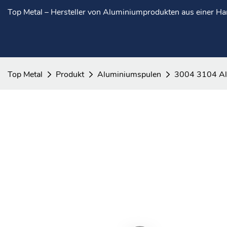
Top Metal – Hersteller von Aluminiumprodukten aus einer H
Top Metal
Produkt
Aluminiumspulen
3004 3104 Alu