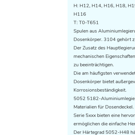
H: H12, H14, H16, H18, H1
H116
T: T0-T651
Spulen aus Aluminiumlegier
Dosenkörper. 3104 gehört z
Der Zusatz des Hauptlegier
mechanischen Eigenschaften 
zu beeinträchtigen.
Die am häufigsten verwend
Dosenkörper bietet außergew
Korrosionsbeständigkeit.
5052
5182-Aluminiumlegier
Materialien für Dosendecke
Serie 5xxx bieten eine hervo
ermöglichen die einfache He
Der Härtegrad 5052-H48 hält