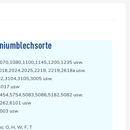
niumblechsorte
1070,1080,1100,1145,1200,1235 usw.
2018,2024,2025,2219, 2219,2618a usw.
02,3104,3105,3005 usw.
 4017 usw
5454,5754,5083,5086,5182,5082 usw.
6262,6101 usw
7003 usw
: O, H, W, F, T