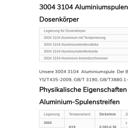
3004 3104 Aluminiumspulenst
Dosenkörper
Legierung für Dosenkörper
3004 3104 Aluminium mit Temperierung
3004 3104 Aluminiumstreifenstärke
3004 3104 Aluminiumstreifenbreite
3004 3104 Aluminium-Innendurchmesser
Unsere 3004 3104
Aluminiumspule
Der B
YS/T435-2009, GB/T 3190, GB/T3880.1
Physikalische Eigenschafte
Aluminium-Spulenstreifen
Legierung
Temperament
Dicke/mm
Z
3004
H19
0.265-0.38