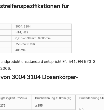
reifenspezifikationen für
3004, 3104
H14, H19
0,265–0,38 mm±0.005mm
750–2400 mm
405mm
andproduktionsstandard entspricht EN 541, EN 573-3,
-2006.
n von 3004 3104 Dosenkörper-
ugfestigkeit Rm/MPa
Bruchdehnung A50mm (%)
Bruchdehnung A100m
≥
275
≥
255
≥
5