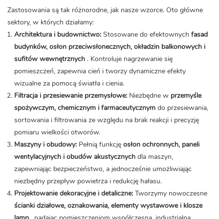
Zastosowania są tak różnorodne, jak nasze wzorce. Oto główne
sektory, w których działamy:
Architektura i budownictwo:
Stosowane do efektownych
fasad
budynków, osłon przeciwsłonecznych, okładzin balkonowych i
sufitów wewnętrznych
. Kontroluje nagrzewanie się
pomieszczeń, zapewnia cień i tworzy dynamiczne efekty
wizualne za pomocą światła i cienia.
Filtracja i przesiewanie przemysłowe:
Niezbędne w
przemyśle
spożywczym, chemicznym i farmaceutycznym
do przesiewania,
sortowania i filtrowania ze względu na brak reakcji i precyzję
pomiaru wielkości otworów.
Maszyny i obudowy:
Pełnią funkcję
osłon ochronnych, paneli
wentylacyjnych i obudów akustycznych
dla maszyn,
zapewniając bezpieczeństwo, a jednocześnie umożliwiając
niezbędny przepływ powietrza i redukcję hałasu.
Projektowanie dekoracyjne i detaliczne:
Tworzymy nowoczesne
ścianki działowe, oznakowania, elementy wystawowe i klosze
lamp
, nadając pomieszczeniom współczesną, industrialną