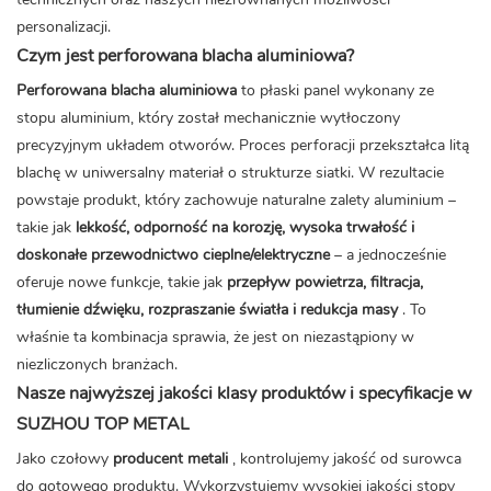
personalizacji.
Czym jest perforowana blacha aluminiowa?
Perforowana blacha aluminiowa
to płaski panel wykonany ze
stopu aluminium, który został mechanicznie wytłoczony
precyzyjnym układem otworów. Proces perforacji przekształca litą
blachę w uniwersalny materiał o strukturze siatki. W rezultacie
powstaje produkt, który zachowuje naturalne zalety aluminium –
takie jak
lekkość, odporność na korozję, wysoka trwałość i
doskonałe przewodnictwo cieplne/elektryczne
– a jednocześnie
oferuje nowe funkcje, takie jak
przepływ powietrza, filtracja,
tłumienie dźwięku, rozpraszanie światła i redukcja masy
. To
właśnie ta kombinacja sprawia, że ​​jest on niezastąpiony w
niezliczonych branżach.
Nasze najwyższej jakości klasy produktów i specyfikacje w
SUZHOU TOP METAL
Jako czołowy
producent metali
, kontrolujemy jakość od surowca
do gotowego produktu. Wykorzystujemy wysokiej jakości stopy