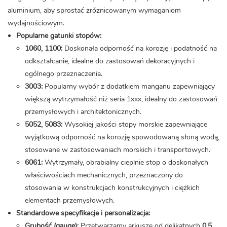
aluminium, aby sprostać zróżnicowanym wymaganiom
wydajnościowym.
Popularne gatunki stopów:
1060, 1100:
Doskonała odporność na korozję i podatność na
odkształcanie, idealne do zastosowań dekoracyjnych i
ogólnego przeznaczenia.
3003:
Popularny wybór z dodatkiem manganu zapewniający
większą wytrzymałość niż seria 1xxx, idealny do zastosowań
przemysłowych i architektonicznych.
5052, 5083:
Wysokiej jakości stopy morskie zapewniające
wyjątkową odporność na korozję spowodowaną słoną wodą,
stosowane w zastosowaniach morskich i transportowych.
6061:
Wytrzymały, obrabialny cieplnie stop o doskonałych
właściwościach mechanicznych, przeznaczony do
stosowania w konstrukcjach konstrukcyjnych i ciężkich
elementach przemysłowych.
Standardowe specyfikacje i personalizacja:
Grubość (gauge):
Przetwarzamy arkusze od delikatnych
0,5