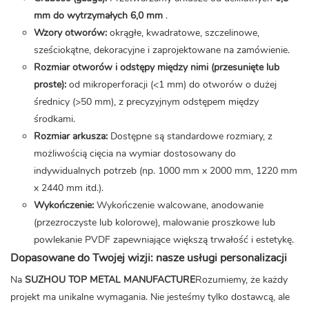
mm do wytrzymałych 6,0 mm
.
Wzory otworów:
okrągłe, kwadratowe, szczelinowe,
sześciokątne, dekoracyjne i zaprojektowane na zamówienie.
Rozmiar otworów i odstępy między nimi (przesunięte lub
proste):
od mikroperforacji (<1 mm) do otworów o dużej
średnicy (>50 mm), z precyzyjnym odstępem między
środkami.
Rozmiar arkusza:
Dostępne są standardowe rozmiary, z
możliwością cięcia na wymiar dostosowany do
indywidualnych potrzeb (np. 1000 mm x 2000 mm, 1220 mm
x 2440 mm itd.).
Wykończenie:
Wykończenie walcowane, anodowanie
(przezroczyste lub kolorowe), malowanie proszkowe lub
powlekanie PVDF zapewniające większą trwałość i estetykę.
Dopasowane do Twojej wizji: nasze usługi personalizacji
Na
SUZHOU TOP METAL MANUFACTURE
Rozumiemy, że każdy
projekt ma unikalne wymagania. Nie jesteśmy tylko dostawcą, ale