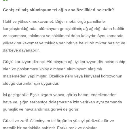
Genişletilmiş alüminyum tel ağın ana özellikleri nelerdir?
Hafif ve yüksek mukavemet: Diğer metal örgü panellerle
karşılaştırıldığında,
alüminyum genişletilmiş ağ
ağırlığı daha hafiftir
ve taşınması, takılması ve sökülmesi daha kolaydır. Aynı zamanda
yüksek mukavemet ve tokluğa sahiptir ve belirli bir miktar basınç ve
darbeye dayanabilir.
Güçlü korozyon direnci: Alüminyum ağ, iyi korozyon direncine sahip
olan ve paslanması kolay olmayan alüminyum alaşımlı
malzemeden yapılmıştır. Özellikle nem veya kimyasal korozyonun
olduğu durumlar için uygundur.
İyi geçirgenlik: Eşsiz ızgara yapısı, görüş hattını engellemeden
hava ve ışığın serbestçe dolaşmasına izin verirken aynı zamanda
güneşlik ve havalandırma görevi de görür.
Güzel ve zarif: Alüminyum tel örgünün yüzeyi pürüzsüzdür ve
metalik bir parlaklığa sahiptir. Farklı renk ve dokular