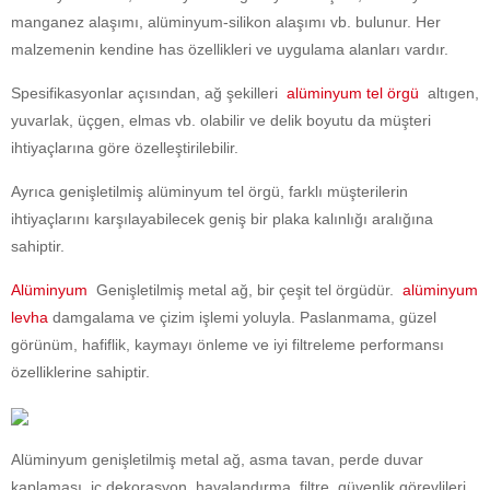
manganez alaşımı, alüminyum-silikon alaşımı vb. bulunur. Her
malzemenin kendine has özellikleri ve uygulama alanları vardır.
Spesifikasyonlar açısından, ağ şekilleri
alüminyum tel örgü
altıgen,
yuvarlak, üçgen, elmas vb. olabilir ve delik boyutu da müşteri
ihtiyaçlarına göre özelleştirilebilir.
Ayrıca genişletilmiş alüminyum tel örgü, farklı müşterilerin
ihtiyaçlarını karşılayabilecek geniş bir plaka kalınlığı aralığına
sahiptir.
Alüminyum
Genişletilmiş metal ağ, bir çeşit tel örgüdür.
alüminyum
levha
damgalama ve çizim işlemi yoluyla. Paslanmama, güzel
görünüm, hafiflik, kaymayı önleme ve iyi filtreleme performansı
özelliklerine sahiptir.
Alüminyum genişletilmiş metal ağ, asma tavan, perde duvar
kaplaması, iç dekorasyon, havalandırma, filtre, güvenlik görevlileri,