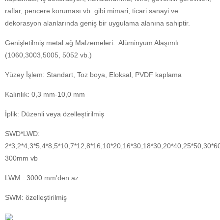
raflar, pencere koruması vb. gibi mimari, ticari sanayi ve
dekorasyon alanlarında geniş bir uygulama alanına sahiptir.
Genişletilmiş metal ağ Malzemeleri: Alüminyum Alaşımlı
(1060,3003,5005, 5052 vb.)
Yüzey İşlem: Standart, Toz boya, Eloksal, PVDF kaplama
Kalınlık: 0,3 mm-10,0 mm
İplik: Düzenli veya özelleştirilmiş
SWD*LWD:
2*3,2*4,3*5,4*8,5*10,7*12,8*16,10*20,16*30,18*30,20*40,25*50,30
300mm vb
LWM : 3000 mm'den az
SWM: özelleştirilmiş