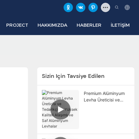
PROJECT
HAKKIMIZDA
HABERLER
İLETIŞIM
Sizin Için Tavsiye Edilen
Premium Alüminyum
Levha Üreticisi ve
Tedarikçisi - Yüksek
Kaliteli Alaşımlı ve Saf
Alüminyum Levhalar