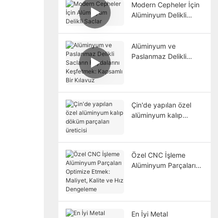
Modern Cepheler İçin
Alüminyum Delikli
Saclar
Alüminyum ve
Paslanmaz Delikli
Sacların Faydalarını
Keşfetmek: Kapsamlı
Bir Kılavuz
Çin'de yapılan özel
alüminyum kalıp
döküm parçaları
üreticisi
Özel CNC İşleme
Alüminyum Parçaları
Optimize Etmek:
Maliyet, Kalite ve Hız
Dengeleme
En İyi Metal