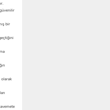
or.
güvenilir
ış bir
eçtiğini
tma
ğın
 olarak
lan
kavemete