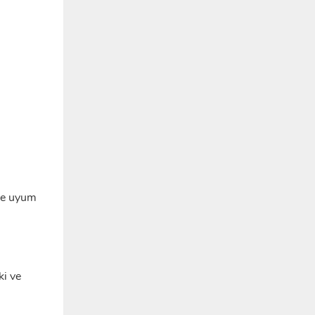
ime uyum
ki ve