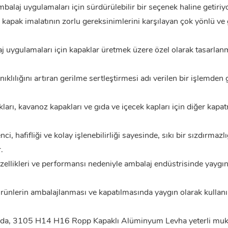
balaj uygulamaları için sürdürülebilir bir seçenek haline getiriy
 kapak imalatının zorlu gereksinimlerini karşılayan çok yönlü ve 
uygulamaları için kapaklar üretmek üzere özel olarak tasarlanm
ılığını artıran gerilme sertleştirmesi adı verilen bir işlemden g
ları, kavanoz kapakları ve gıda ve içecek kapları için diğer kapa
hafifliği ve kolay işlenebilirliği sayesinde, sıkı bir sızdırmazlı
.
likleri ve performansı nedeniyle ambalaj endüstrisinde yaygın
i ürünlerin ambalajlanması ve kapatılmasında yaygın olarak kullanı
ğında, 3105 H14 H16 Ropp Kapaklı
Alüminyum Levha
yeterli mu