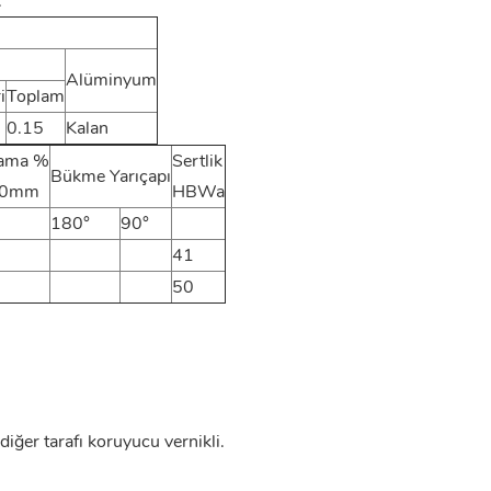
:
Alüminyum
i
Toplam
0.15
Kalan
ama %
Sertlik
Bükme Yarıçapı
0mm
HBWa
180°
90°
41
50
 diğer tarafı koruyucu vernikli.