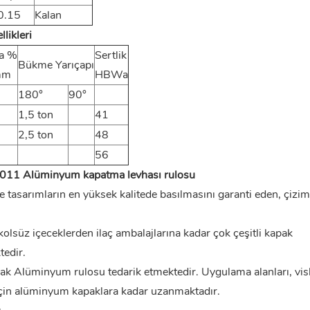
0.15
Kalan
likleri
a %
Sertlik
Bükme Yarıçapı
mm
HBWa
180°
90°
1,5 ton
41
2,5 ton
48
56
 8011 Alüminyum kapatma levhası rulosu
e tasarımların en yüksek kalitede basılmasını garanti eden, çiz
olsüz içeceklerden ilaç ambalajlarına kadar çok çeşitli kapak
tedir.
k Alüminyum rulosu tedarik etmektedir. Uygulama alanları, vis
ri için alüminyum kapaklara kadar uzanmaktadır.