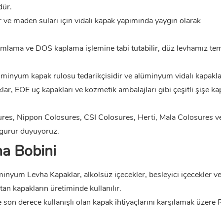
dür.
ve maden suları için vidalı kapak yapımında yaygın olarak
omlama ve DOS kaplama işlemine tabi tutabilir, düz levhamız te
inyum kapak rulosu tedarikçisidir ve alüminyum vidalı kapakl
lar, EOE uç kapakları ve kozmetik ambalajları gibi çeşitli şişe ka
ures, Nippon Colosures, CSI Colosures, Herti, Mala Colosures v
n gurur duyuyoruz.
a Bobini
üminyum Levha Kapaklar, alkolsüz içecekler, besleyici içecekler v
tan kapakların üretiminde kullanılır.
ve son derece kullanışlı olan kapak ihtiyaçlarını karşılamak üzere