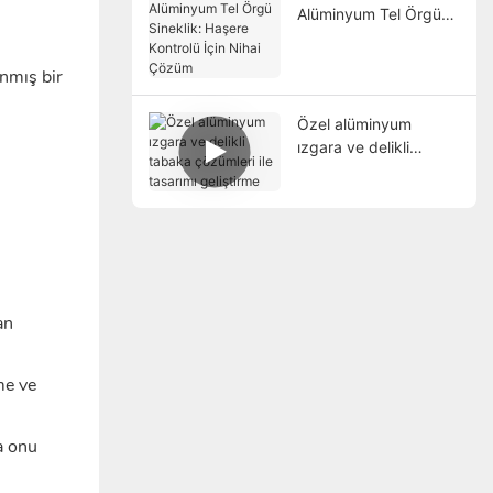
Alüminyum Tel Örgü
Sineklik: Haşere
Kontrolü İçin Nihai
nmış bir
Çözüm
Özel alüminyum
ızgara ve delikli
tabaka çözümleri ile
tasarımı geliştirme
an
me ve
a onu