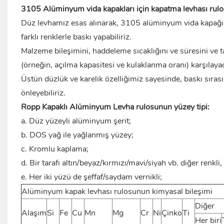
3105 Alüminyum vida kapakları için kapatma levhası rul
Düz levhamız esas alınarak, 3105 alüminyum vida kapağı l
farklı renklerle baskı yapabiliriz.
Malzeme bileşimini, haddeleme sıcaklığını ve süresini ve t
(örneğin, açılma kapasitesi ve kulaklanma oranı) karşıla
Üstün düzlük ve karelik özelliğimiz sayesinde, baskı sırası
önleyebiliriz.
Ropp Kapaklı Alüminyum Levha rulosunun yüzey tipi:
a. Düz yüzeyli alüminyum şerit;
b. DOS yağ ile yağlanmış yüzey;
c. Kromlu kaplama;
d. Bir tarafı altın/beyaz/kırmızı/mavi/siyah vb. diğer renkli,
e. Her iki yüzü de şeffaf/saydam vernikli;
Alüminyum kapak levhası rulosunun kimyasal bileşimi
Diğer
Alaşım
Si
Fe
Cu
Mn
Mg
Cr
Ni
Çinko
Ti
Her biri