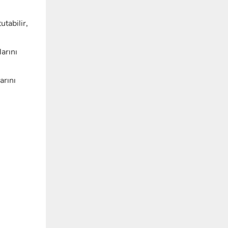
tabilir,
arını
arını