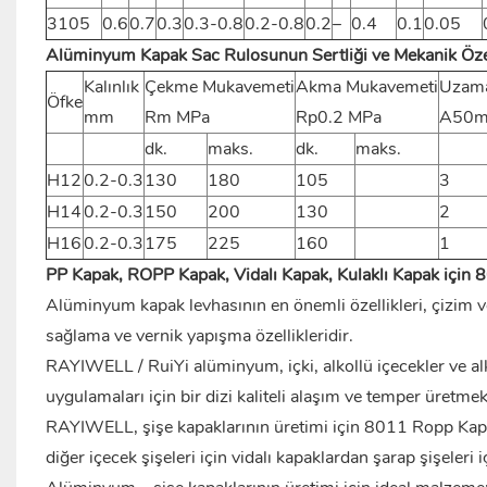
3105
0.6
0.7
0.3
0.3-0.8
0.2-0.8
0.2
–
0.4
0.1
0.05
Alüminyum Kapak Sac Rulosunun Sertliği ve Mekanik Özel
Kalınlık
Çekme Mukavemeti
Akma Mukavemeti
Uzam
Öfke
mm
Rm MPa
Rp0.2 MPa
A50
dk.
maks.
dk.
maks.
H12
0.2-0.3
130
180
105
3
H14
0.2-0.3
150
200
130
2
H16
0.2-0.3
175
225
160
1
PP Kapak, ROPP Kapak, Vidalı Kapak, Kulaklı Kapak için
Alüminyum kapak levhasının en önemli özellikleri, çizim v
sağlama ve vernik yapışma özellikleridir.
RAYIWELL / RuiYi alüminyum, içki, alkollü içecekler ve alk
uygulamaları için bir dizi kaliteli alaşım ve temper üretmek
RAYIWELL, şişe kapaklarının üretimi için 8011 Ropp Kapa
diğer içecek şişeleri için vidalı kapaklardan şarap şişele