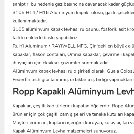
sahiptir, bu nedenle gaz basıncına dayanacak kadar güçlü
3105 H14 / H16 Alüminyum kapak rulosu, gazlı içecekler 
kullanılmaktadır.
3105 alüminyum kapak levhası rulosunu, fosforik asit kr
farklı renklerle baskı yapabiliriz.
RuiYi Aluminum / RAYIWELL MFG, Çin'deki en büyük alüm
kapaklar, flakon contaları, Omnia kapaklar, çevirmeli kapak
ihtiyaçları için eksiksiz çözümler sunmaktadır.
Alüminyum kapak levhası rulo şirketi olarak, Guala Colos
Federfin tech gibi tanınmış ortaklarla iş birliği yapmakta
Ropp Kapaklı Alüminyum Levh
Kapaklar, çeşitli kap türlerini kapatan öğelerdir. Ropp Al
ürünler için çok çeşitli cam şişeleri ve teneke kutuları kapa
Müşterilerimizin, kapların içeriğini koruyan, kolay açılan 
Kapak Alüminyum Levha malzemeleri sunuyoruz.