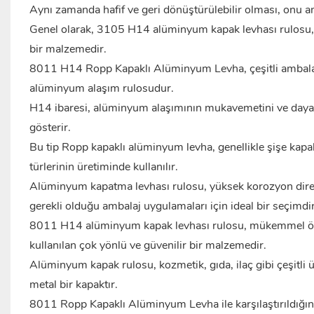
Aynı zamanda hafif ve geri dönüştürülebilir olması, onu am
Genel olarak, 3105 H14
alüminyum
kapak levhası rulosu,
bir malzemedir.
8011 H14 Ropp Kapaklı Alüminyum Levha, çeşitli ambalaj 
alüminyum alaşım rulosudur.
H14 ibaresi, alüminyum alaşımının mukavemetini ve dayanıkl
gösterir.
Bu tip Ropp kapaklı alüminyum levha, genellikle şişe kapak
türlerinin üretiminde kullanılır.
Alüminyum kapatma levhası rulosu, yüksek korozyon direnci, 
gerekli olduğu ambalaj uygulamaları için ideal bir seçimdir
8011 H14 alüminyum kapak levhası rulosu, mükemmel özel
kullanılan çok yönlü ve güvenilir bir malzemedir.
Alüminyum
kapak rulosu, kozmetik, gıda, ilaç gibi çeşitl
metal bir kapaktır.
8011 Ropp Kapaklı Alüminyum Levha ile karşılaştırıldı