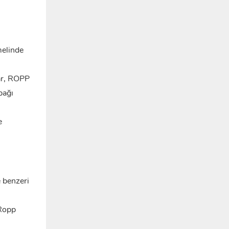
melinde
ar, ROPP
pağı
e
e benzeri
 Ropp