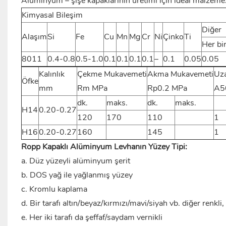
Alüminyum – şişe kapaklarının üretimi için ideal malzeme
Kimyasal Bileşim
Diğer
Alaşım
Si
Fe
Cu
Mn
Mg
Cr
Ni
Çinko
Ti
Her bir
8011
0.4-0.8
0.5-1.0
0.1
0.1
0.1
0.1
–
0.1
0.05
0.05
Kalınlık
Çekme Mukavemeti
Akma Mukavemeti
Uz
Öfke
mm
Rm MPa
Rp0.2 MPa
A5
dk.
maks.
dk.
maks.
H14
0.20-0.27
120
170
110
1
H16
0.20-0.27
160
145
1
Ropp Kapaklı Alüminyum Levhanın Yüzey Tipi:
a. Düz yüzeyli alüminyum şerit
b. DOS yağ ile yağlanmış yüzey
c. Kromlu kaplama
d. Bir tarafı altın/beyaz/kırmızı/mavi/siyah vb. diğer renkli,
e. Her iki tarafı da şeffaf/saydam vernikli