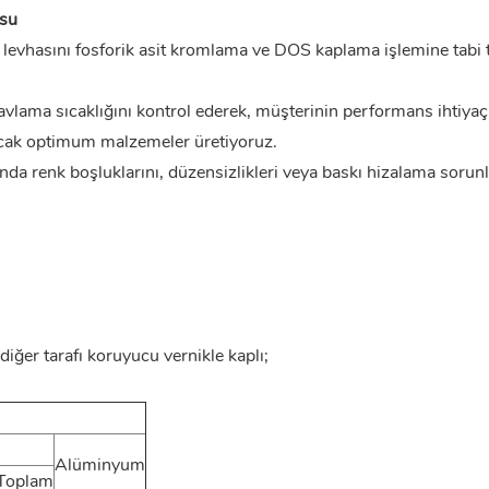
osu
evhasını fosforik asit kromlama ve DOS kaplama işlemine tabi tu
avlama sıcaklığını kontrol ederek, müşterinin performans ihtiyaçl
yacak optimum malzemeler üretiyoruz.
nda renk boşluklarını, düzensizlikleri veya baskı hizalama sorunl
 diğer tarafı koruyucu vernikle kaplı;
Alüminyum
Toplam