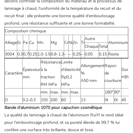
devons contrôler la composition du matériau et le processus de
laminage à chaud, l'uniformité de la température du recuit et du
recuit final ; elle présente une bonne qualité d'emboutissage
profond, une résistance suffisante et une bonne formabilité.
Composition chimique
Autre
Alliage
Si
Fe
Cu
Mn
Mg
Cr
Ni
Zn
Ti
Aluminium
Chaque
Total
3004
0.3
0.7
0.25
1.0-1.5
0.8-1.3
–
–
0.25
–
0.05
0.15
Reste
Résistance
Limite
Allongement
Rayon
Épaisseur
à la
d'élasticité
Duret
Caractère
%
de
mm
traction
Rp0,2
HBW
A50 mm
courbure
RM MPa
MPa
min.
max.
min.
max.
180°
90°
O
0.2-0.3
155
200
60
13
0t
0t
45
Bande d'aluminium 1070 pour capuchon cosmétique
La qualité du laminage à chaud de l'aluminium RuiYI le rend idéal
pour l'emboutissage profond, et sa pureté élevée de 99,7 % lui
confère une surface très brillante, douce et lisse.