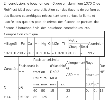
En conclusion, le bouchon cosmétique en aluminium 1070 O de
RuiYi est idéal pour une utilisation sur des flacons de parfum et
des flacons cosmétiques nécessitant une surface brillante et
lustrée, tels que des pots de crème, des flacons de parfum, des
flacons à bouchon à vis, des bouchons cosmétiques, etc.
Composition chimique
Autre
Alliage
Si
Fe
Cu
Mn
Mg
Cr
Ni
Zn
Ti
Aluminium
Chaque
Total
1070
0.20
0.25
0.03
0.03
0.03
–
–
0.07
0.03
0.03
–
99.7
Résistance
Limite
Allongement
Rayon
Épaisseur
à la
d'élasticité
Duret
Caractère
%
de
mm
traction
Rp0,2
HBW
A50 mm
courbure
RM MPa
MPa
min.
max.
min.
max.
180°
90°
O
0.6
60
90
15
23
0t
0t
18
H14
0.5-0.8
85
125
3