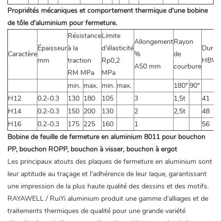
Propriétés mécaniques et comportement thermique d'une bobine
de tôle d'aluminium pour fermeture.
Résistance
Limite
Allongement
Rayon
Épaisseur
à la
d'élasticité
Duret
Caractère
%
de
mm
traction
Rp0,2
HBW
A50 mm
courbure
RM MPa
MPa
min.
max.
min.
max.
180°
90°
H12
0.2-0.3
130
180
105
3
1,5t
41
H14
0.2-0.3
150
200
130
2
2,5t
48
H16
0.2-0.3
175
225
160
1
56
Bobine de feuille de fermeture en aluminium 8011 pour bouchon
PP, bouchon ROPP, bouchon à visser, bouchon à ergot
Les principaux atouts des plaques de fermeture en aluminium sont
leur aptitude au traçage et l'adhérence de leur laque, garantissant
une impression de la plus haute qualité des dessins et des motifs.
RAYAWELL / RuiYi aluminium produit une gamme d'alliages et de
traitements thermiques de qualité pour une grande variété