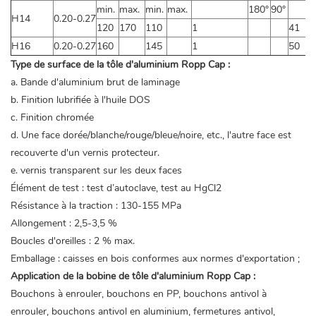
min.
max.
min.
max.
180°
90°
H14
0.20-0.27
120
170
110
1
41
H16
0.20-0.27
160
145
1
50
Type de surface de la tôle d'aluminium Ropp Cap :
a. Bande d'aluminium brut de laminage
b. Finition lubrifiée à l'huile DOS
c. Finition chromée
d. Une face dorée/blanche/rouge/bleue/noire, etc., l'autre face est
recouverte d'un vernis protecteur.
e. vernis transparent sur les deux faces
Élément de test : test d’autoclave, test au HgCl2
Résistance à la traction : 130-155 MPa
Allongement : 2,5-3,5 %
Boucles d'oreilles : 2 % max.
Emballage : caisses en bois conformes aux normes d'exportation ;
Application de la bobine de tôle d'aluminium Ropp Cap :
Bouchons à enrouler, bouchons en PP, bouchons antivol à
enrouler, bouchons antivol en aluminium, fermetures antivol,