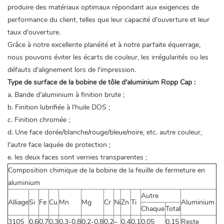
produire des matériaux optimaux répondant aux exigences de
performance du client, telles que leur capacité d'ouverture et leur
taux d'ouverture.
Grâce à notre excellente planéité et à notre parfaite équerrage,
nous pouvons éviter les écarts de couleur, les irrégularités ou les
défauts d'alignement lors de l'impression.
Type de surface de la bobine de tôle d'aluminium Ropp Cap :
a. Bande d'aluminium à finition brute ;
b. Finition lubrifiée à l'huile DOS ;
c. Finition chromée ;
d. Une face dorée/blanche/rouge/bleue/noire, etc. autre couleur,
l'autre face laquée de protection ;
e. les deux faces sont vernies transparentes ;
Composition chimique de la bobine de la feuille de fermeture en
aluminium
Autre
Alliage
Si
Fe
Cu
Mn
Mg
Cr
Ni
Zn
Ti
Aluminium
Chaque
Total
3105
0.6
0.7
0.3
0.3-0.8
0.2-0.8
0.2
–
0.4
0.1
0.05
0.15
Reste