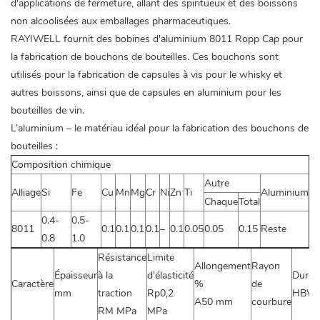
d'applications de fermeture, allant des spiritueux et des boissons
non alcoolisées aux emballages pharmaceutiques.
RAYIWELL fournit des bobines d'aluminium 8011 Ropp Cap pour
la fabrication de bouchons de bouteilles. Ces bouchons sont
utilisés pour la fabrication de capsules à vis pour le whisky et
autres boissons, ainsi que de capsules en aluminium pour les
bouteilles de vin.
L’aluminium – le matériau idéal pour la fabrication des bouchons de
bouteilles :
Composition chimique
Autre
Alliage
Si
Fe
Cu
Mn
Mg
Cr
Ni
Zn
Ti
Aluminium
Chaque
Total
0.4-
0.5-
8011
0.1
0.1
0.1
0.1
–
0.1
0.05
0.05
0.15
Reste
0.8
1.0
Résistance
Limite
Allongement
Rayon
Épaisseur
à la
d'élasticité
Duret
Caractère
%
de
mm
traction
Rp0,2
HBW
A50 mm
courbure
RM MPa
MPa