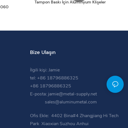
Tampon Baskı İçin Alüminyum Klişeler
 1060
Bize Ulaşın
İlgili kişi: Jamie
tel: +86 18796886325
+86 18796886325
E-posta:
jamie@metal-supply.net
sales@aluminumetal.com
Ofis Ekle:
4402 Bina#4 Zhangjiang Hi Tech
Park
Xiaoxian Suzhou Anhui