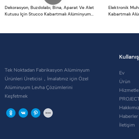
Dekorasyon, Buzdolabı, Bina, Aparat Ve Alet
Elektronik Muh
Kutusu Için Stucco Kabartmalı Alüminyum
Kabartmalı Al
Levha
Kullanış
Tek Noktadan Fabrikasyon Alüminyum
Ev
Ürünleri Üreticisi，İmalatınız için Özel
Ürün
Alüminyum Levha Çözümlerini
Hizmetle
Keşfetmek
PROJEC
Hakkımı
Haberler
İletişim