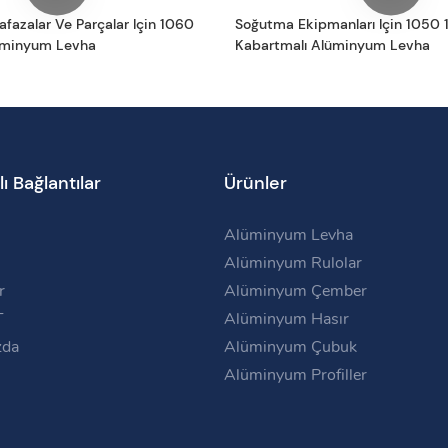
afazalar Ve Parçalar Için 1060
Soğutma Ekipmanları Için 1050
üminyum Levha
Kabartmalı Alüminyum Levha
lı Bağlantılar
Ürünler
Alüminyum Levha
Alüminyum Rulolar
r
Alüminyum Çember
T
Alüminyum Hasır
zda
Alüminyum Çubuk
Alüminyum Profiller