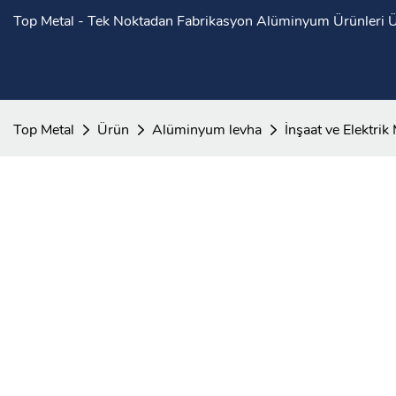
Top Metal - Tek Noktadan Fabrikasyon Alüminyum Ürünleri Ür
Top Metal
Ürün
Alüminyum levha
İnşaat ve Elektri