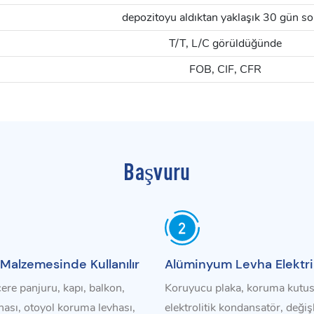
depozitoyu aldıktan yaklaşık 30 gün so
T/T, L/C görüldüğünde
FOB, CIF, CFR
Başvuru
Malzemesinde Kullanılır
Alüminyum Levha Elektrik
cere panjuru, kapı, balkon,
Koruyucu plaka, koruma kutus
vhası, otoyol koruma levhası,
elektrolitik kondansatör, deği