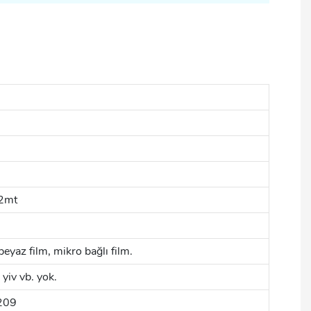
 2mt
beyaz film, mikro bağlı film.
yiv vb. yok.
209