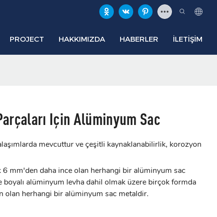
PROJECT
HAKKIMIZDA
HABERLER
İLETIŞIM
Parçaları Için Alüminyum Sac
aşımlarda mevcuttur ve çeşitli kaynaklanabilirlik, korozyon
k 6 mm'den daha ince olan herhangi bir alüminyum sac
i ve boyalı alüminyum levha dahil olmak üzere birçok formda
n olan herhangi bir alüminyum sac metaldir.