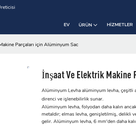
eticisi
EV
HIZMETLER
ÜRÜN
k Makine Parçaları için Alüminyum Sac
İnşaat Ve Elektrik Makine 
Alüminyum Levha alüminyum levha, çeşitli al
direnci ve işlenebilirlik sunar.
Alüminyum levha, folyodan daha kalın anca
metaldir; elmas levha, genişletilmiş, delikl
gelir. Alüminyum levha, 6 mm'den daha kalı