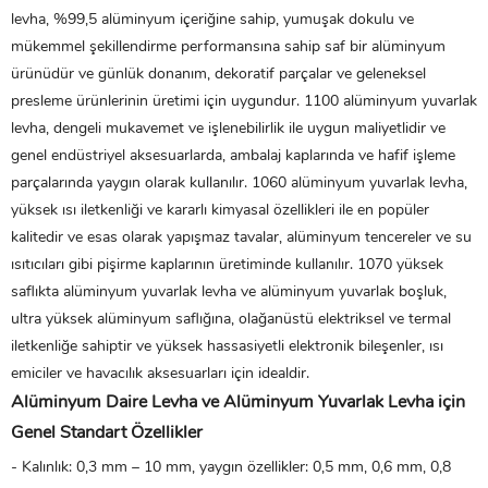
levha, %99,5 alüminyum içeriğine sahip, yumuşak dokulu ve
mükemmel şekillendirme performansına sahip saf bir alüminyum
ürünüdür ve günlük donanım, dekoratif parçalar ve geleneksel
presleme ürünlerinin üretimi için uygundur. 1100 alüminyum yuvarlak
levha, dengeli mukavemet ve işlenebilirlik ile uygun maliyetlidir ve
genel endüstriyel aksesuarlarda, ambalaj kaplarında ve hafif işleme
parçalarında yaygın olarak kullanılır. 1060 alüminyum yuvarlak levha,
yüksek ısı iletkenliği ve kararlı kimyasal özellikleri ile en popüler
kalitedir ve esas olarak yapışmaz tavalar, alüminyum tencereler ve su
ısıtıcıları gibi pişirme kaplarının üretiminde kullanılır. 1070 yüksek
saflıkta alüminyum yuvarlak levha ve alüminyum yuvarlak boşluk,
ultra yüksek alüminyum saflığına, olağanüstü elektriksel ve termal
iletkenliğe sahiptir ve yüksek hassasiyetli elektronik bileşenler, ısı
emiciler ve havacılık aksesuarları için idealdir.
Alüminyum Daire Levha ve Alüminyum Yuvarlak Levha için
Genel Standart Özellikler
- Kalınlık: 0,3 mm – 10 mm, yaygın özellikler: 0,5 mm, 0,6 mm, 0,8