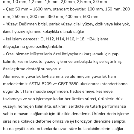
mm, 1,0 mm, 1,2 mm, 1,5 mm, 2,0 mm, 2,5 mm, 3,0 mm
- Çap: 50 mm – 1600 mm, standart boyutlar: 100 mm, 150 mm, 200
mm, 250 mm, 300 mm, 350 mm, 400 mm, 500 mm
- Yüzey: Değirmen bitişi, parlak yüzey, cilalı yüzey, çizik veya leke yok,
ikincil yüzey işlemine kolaylıkla olanak sağlar
- Isıl işlem derecesi: O, H12, H14, H16, H18, H24; işleme
ihtiyaçlarına göre özelleştirilebilir.
- Özel hizmet: Müşterilerin özel ihtiyaçlarını karşılamak için çap,
kalınlık, kesim boyutu, yüzey işlemi ve ambalajda kişiselleştirilmiş
özelleştirme desteği sunuyoruz.
Alüminyum yuvarlak levhalarımız ve alüminyum yuvarlak ham
maddelerimiz ASTM B209 ve GB/T 3880 uluslararası standartlarına
uygundur. Ham madde seçiminden, haddelemeye, kesmeye,
tavlamaya ve son işlemeye kadar her üretim süreci, ürünlerin düz
yüzeyli, homojen kalınlıkta, istikrarlı sertlikte ve tutarlı performansa
sahip olmasını sağlamak için titizlikle denetlenir. Ürünler derin işleme
sırasında kolayca deforme olmaz ve iyi korozyon direncine sahiptir,
bu da çeşitli zorlu ortamlarda uzun süre kullanılabilmelerini sağlar.