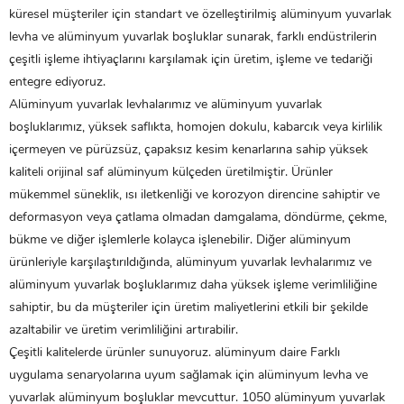
küresel müşteriler için standart ve özelleştirilmiş alüminyum yuvarlak
levha ve alüminyum yuvarlak boşluklar sunarak, farklı endüstrilerin
çeşitli işleme ihtiyaçlarını karşılamak için üretim, işleme ve tedariği
entegre ediyoruz.
Alüminyum yuvarlak levhalarımız ve alüminyum yuvarlak
boşluklarımız, yüksek saflıkta, homojen dokulu, kabarcık veya kirlilik
içermeyen ve pürüzsüz, çapaksız kesim kenarlarına sahip yüksek
kaliteli orijinal saf alüminyum külçeden üretilmiştir. Ürünler
mükemmel süneklik, ısı iletkenliği ve korozyon direncine sahiptir ve
deformasyon veya çatlama olmadan damgalama, döndürme, çekme,
bükme ve diğer işlemlerle kolayca işlenebilir. Diğer alüminyum
ürünleriyle karşılaştırıldığında, alüminyum yuvarlak levhalarımız ve
alüminyum yuvarlak boşluklarımız daha yüksek işleme verimliliğine
sahiptir, bu da müşteriler için üretim maliyetlerini etkili bir şekilde
azaltabilir ve üretim verimliliğini artırabilir.
Çeşitli kalitelerde ürünler sunuyoruz.
alüminyum daire
Farklı
uygulama senaryolarına uyum sağlamak için alüminyum levha ve
yuvarlak alüminyum boşluklar mevcuttur. 1050 alüminyum yuvarlak