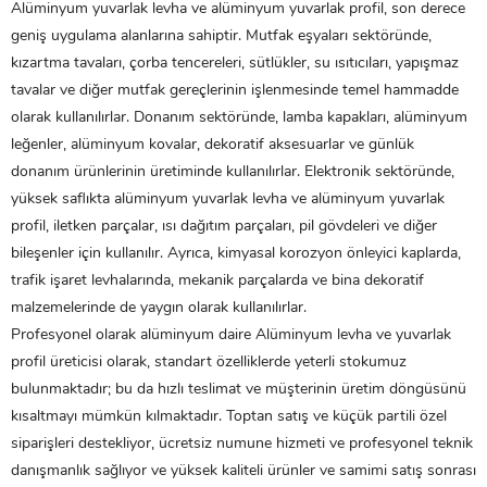
Alüminyum yuvarlak levha ve alüminyum yuvarlak profil, son derece
geniş uygulama alanlarına sahiptir. Mutfak eşyaları sektöründe,
kızartma tavaları, çorba tencereleri, sütlükler, su ısıtıcıları, yapışmaz
tavalar ve diğer mutfak gereçlerinin işlenmesinde temel hammadde
olarak kullanılırlar. Donanım sektöründe, lamba kapakları, alüminyum
leğenler, alüminyum kovalar, dekoratif aksesuarlar ve günlük
donanım ürünlerinin üretiminde kullanılırlar. Elektronik sektöründe,
yüksek saflıkta alüminyum yuvarlak levha ve alüminyum yuvarlak
profil, iletken parçalar, ısı dağıtım parçaları, pil gövdeleri ve diğer
bileşenler için kullanılır. Ayrıca, kimyasal korozyon önleyici kaplarda,
trafik işaret levhalarında, mekanik parçalarda ve bina dekoratif
malzemelerinde de yaygın olarak kullanılırlar.
Profesyonel olarak
alüminyum daire
Alüminyum levha ve yuvarlak
profil üreticisi olarak, standart özelliklerde yeterli stokumuz
bulunmaktadır; bu da hızlı teslimat ve müşterinin üretim döngüsünü
kısaltmayı mümkün kılmaktadır. Toptan satış ve küçük partili özel
siparişleri destekliyor, ücretsiz numune hizmeti ve profesyonel teknik
danışmanlık sağlıyor ve yüksek kaliteli ürünler ve samimi satış sonrası