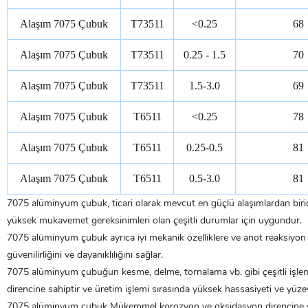
Alaşım 7075 Çubuk
T73511
<0.25
68
Alaşım 7075 Çubuk
T73511
0.25 - 1.5
70
Alaşım 7075 Çubuk
T73511
1.5-3.0
69
Alaşım 7075 Çubuk
T6511
<0.25
78
Alaşım 7075 Çubuk
T6511
0.25-0.5
81
Alaşım 7075 Çubuk
T6511
0.5-3.0
81
7075 alüminyum çubuk, ticari olarak mevcut en güçlü alaşımlardan biri
yüksek mukavemet gereksinimleri olan çeşitli durumlar için uygundur.
7075 alüminyum çubuk ayrıca iyi mekanik özelliklere ve anot reaksiyon ö
güvenilirliğini ve dayanıklılığını sağlar.
7075 alüminyum çubuğun kesme, delme, tornalama vb. gibi çeşitli işleme
direncine sahiptir ve üretim işlemi sırasında yüksek hassasiyeti ve yüzey 
7075 alüminyum çubuk
Mükemmel korozyon ve oksidasyon direncine s