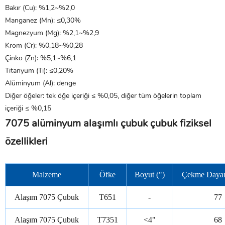
Bakır (Cu): %1,2~%2,0
Manganez (Mn): ≤0,30%
Magnezyum (Mg): %2,1~%2,9
Krom (Cr): %0,18~%0,28
Çinko (Zn): %5,1~%6,1
Titanyum (Ti): ≤0,20%
Alüminyum (Al): denge
Diğer öğeler: tek öğe içeriği ≤ %0,05, diğer tüm öğelerin toplam
içeriği ≤ %0,15
7075 alüminyum alaşımlı çubuk çubuk fiziksel
özellikleri
Malzeme
Öfke
Boyut (")
Çekme Dayanı
Alaşım 7075 Çubuk
T651
-
77
Alaşım 7075 Çubuk
T7351
<4"
68