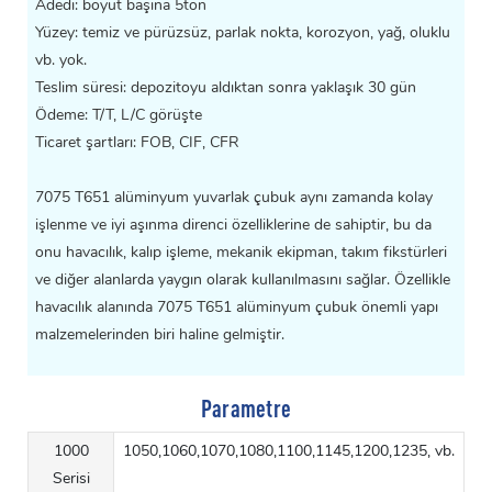
Adedi: boyut başına 5ton
Yüzey: temiz ve pürüzsüz, parlak nokta, korozyon, yağ, oluklu
vb. yok.
Teslim süresi: depozitoyu aldıktan sonra yaklaşık 30 gün
Ödeme: T/T, L/C görüşte
Ticaret şartları: FOB, CIF, CFR
7075 T651 alüminyum yuvarlak çubuk aynı zamanda kolay
işlenme ve iyi aşınma direnci özelliklerine de sahiptir, bu da
onu havacılık, kalıp işleme, mekanik ekipman, takım fikstürleri
ve diğer alanlarda yaygın olarak kullanılmasını sağlar. Özellikle
havacılık alanında 7075 T651 alüminyum çubuk önemli yapı
malzemelerinden biri haline gelmiştir.
Parametre
1000
1050,1060,1070,1080,1100,1145,1200,1235, vb.
Serisi