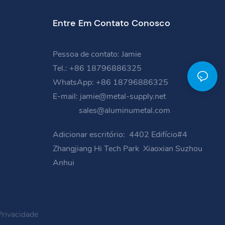
Entre Em Contato Conosco
Pessoa de contato: Jamie
Tel.: +86 18796886325
WhatsApp: +86 18796886325
E-mail:
jamie@metal-supply.net
sales@aluminumetal.com
Adicionar escritório:
4402 Edifício#4
Zhangjiang Hi Tech Park
Xiaoxian Suzhou
Anhui
Privacidade