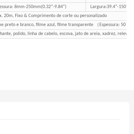
essura: 8mm-250mm(0.32”-9.84”)
Largura:39.4”-150”
. 20m, Fixo & Comprimento de corte ou personalizado
me preto e branco, filme azul, filme transparente （Espessura: 50 m
lhante, polido, linha de cabelo, escova, jato de areia, xadrez, relevo, 