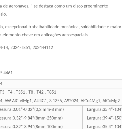
ga de aeronaves, ” se destaca como um disco proeminente
sio.
a, excepcional trabalhabilidade mecânica, soldabilidade e maior
 um elemento-chave em aplicações aeroespaciais.
4-T4, 2024-T851, 2024-H112
S 4461
4
 T3 , T4 , T351 , T8 , T42 , T851
4, AW-AlCu4Mg1, AU4G1, 3.1355, A92024, AlCu4Mg1, AlCuMg2
essura:0.01”-0.32”(0,2 mm-8 mm)
Largura:35.4”-104”
essura:0.32”-9.84”(8mm-250mm)
Largura:39.4”-150”
essura:0.32”-3.94”(8mm-100mm)
Largura:35.4”-104”