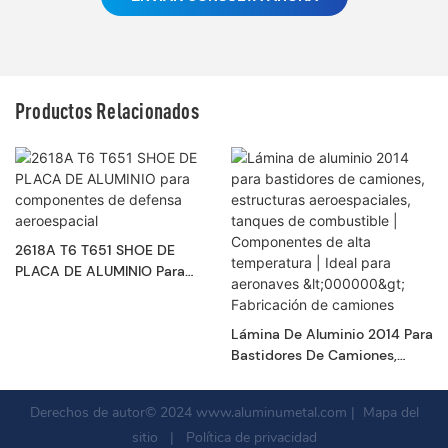
Productos Relacionados
2618A T6 T651 SHOE DE
PLACA DE ALUMINIO Para
Componentes De Defensa
Aeroespacial
Lámina De Aluminio 2014 Para
Bastidores De Camiones,
Estructuras Aeroespaciales,
Tanques De Combustible |
Derechos de autor© 2024
www.aluminumetal.com
|
Mapa del
Componentes De Alta
sitio
|
Política de privacidad
Temperatura | Ideal Para