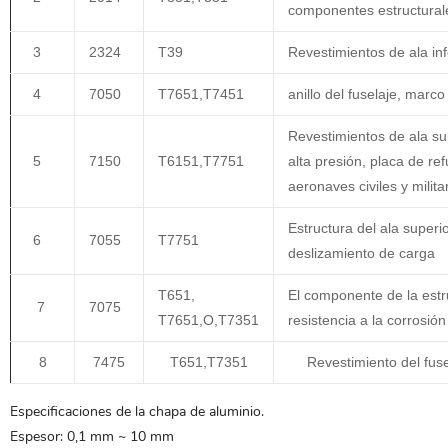
componentes estructurale
3
2324
T39
Revestimientos de ala in
4
7050
T7651,T7451
anillo del fuselaje, marco
Revestimientos de ala su
5
7150
T6151,T7751
alta presión, placa de ref
aeronaves civiles y milita
Estructura del ala superior
6
7055
T7751
deslizamiento de carga
T651,
El componente de la estr
7
7075
T7651,O,T7351
resistencia a la corrosi
8
7475
T651,T7351
Revestimiento del fuse
Especificaciones de la chapa de aluminio.
Espesor: 0,1 mm ~ 10 mm