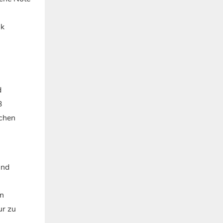
ik
d
3
ichen
und
en
ur zu