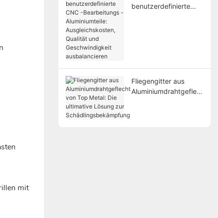
benutzerdefinierte
CNC -Bearbeitungs -
Aluminiumteile:
Ausgleichskosten,
n
Qualität und
Geschwindigkeit
ausbalancieren
Fliegengitter aus
Aluminiumdrahtgeflec
ht von Top Metal: Die
ultimative Lösung zur
Schädlingsbekämpfun
g
asten
illen mit