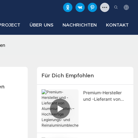
PROJECT
ÜBER UNS
NACHRICHTEN
KONTAKT
gen
Für Dich Empfohlen
en
Premium-Hersteller
und -Lieferant von
Aluminiumplatten –
Hochwertige
Legierungs- und
Reinaluminiumbleche