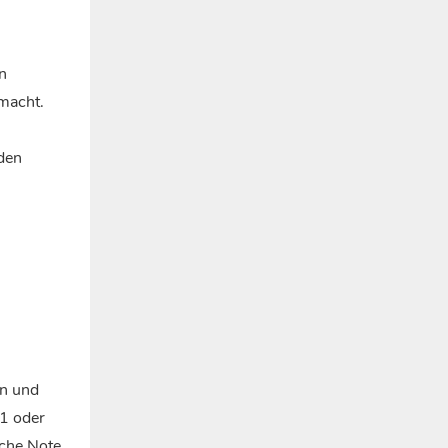
n
 macht.
den
en und
61 oder
sche Note