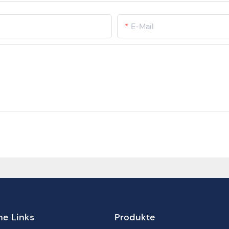
E-Mail
he Links
Produkte