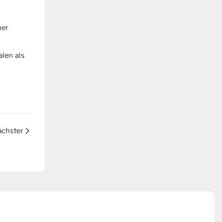
ner
alen als
chster