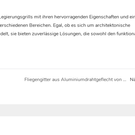
erungsgrills mit ihren hervorragenden Eigenschaften und ei
erschiedenen Bereichen. Egal, ob es sich um architektonische
elt, sie bieten zuverlässige Lösungen, die sowohl den funktion
Fliegengitter aus Aluminiumdrahtgeflecht von Top Metal: Die ultimative Lösung zur Schädlingsbekämpfung
Nä