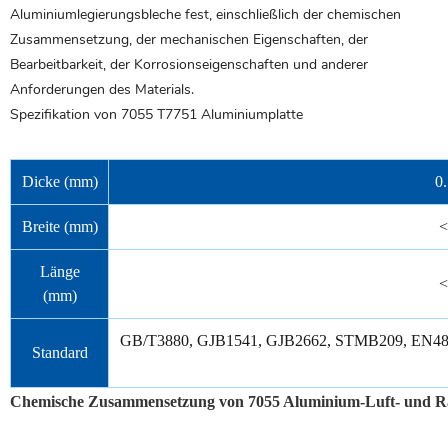
Aluminiumlegierungsbleche fest, einschließlich der chemischen
Zusammensetzung, der mechanischen Eigenschaften, der
Bearbeitbarkeit, der Korrosionseigenschaften und anderer
Anforderungen des Materials.
Spezifikation von 7055 T7751
Aluminiumplatte
Dicke (mm)
0
Breite (mm)
<
Länge
<
(mm)
GB/T3880, GJB1541, GJB2662, STMB209, EN4
Standard
Chemische Zusammensetzung von 7055
Aluminium-Luft- und R