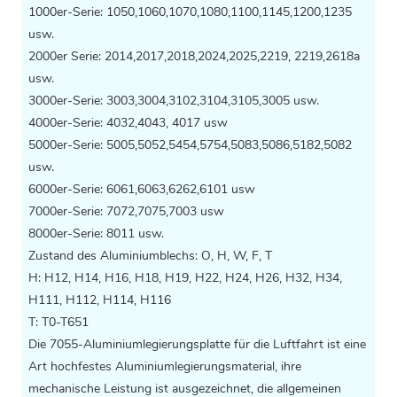
1000er-Serie: 1050,1060,1070,1080,1100,1145,1200,1235
usw.
2000er Serie: 2014,2017,2018,2024,2025,2219, 2219,2618a
usw.
3000er-Serie: 3003,3004,3102,3104,3105,3005 usw.
4000er-Serie: 4032,4043, 4017 usw
5000er-Serie: 5005,5052,5454,5754,5083,5086,5182,5082
usw.
6000er-Serie: 6061,6063,6262,6101 usw
7000er-Serie: 7072,7075,7003 usw
8000er-Serie: 8011 usw.
Zustand des Aluminiumblechs: O, H, W, F, T
H: H12, H14, H16, H18, H19, H22, H24, H26, H32, H34,
H111, H112, H114, H116
T: T0-T651
Die 7055-Aluminiumlegierungsplatte für die Luftfahrt ist eine
Art hochfestes Aluminiumlegierungsmaterial, ihre
mechanische Leistung ist ausgezeichnet, die allgemeinen