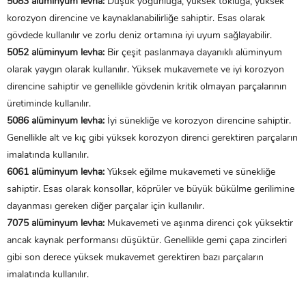
5083 alüminyum levha:
Düşük yoğunluğa, yüksek tokluğa, yüksek
korozyon direncine ve kaynaklanabilirliğe sahiptir. Esas olarak
gövdede kullanılır ve zorlu deniz ortamına iyi uyum sağlayabilir.
5052 alüminyum levha:
Bir çeşit paslanmaya dayanıklı alüminyum
olarak yaygın olarak kullanılır. Yüksek mukavemete ve iyi korozyon
direncine sahiptir ve genellikle gövdenin kritik olmayan parçalarının
üretiminde kullanılır.
5086 alüminyum levha:
İyi sünekliğe ve korozyon direncine sahiptir.
Genellikle alt ve kıç gibi yüksek korozyon direnci gerektiren parçaların
imalatında kullanılır.
6061 alüminyum levha:
Yüksek eğilme mukavemeti ve sünekliğe
sahiptir. Esas olarak konsollar, köprüler ve büyük bükülme gerilimine
dayanması gereken diğer parçalar için kullanılır.
7075 alüminyum levha:
Mukavemeti ve aşınma direnci çok yüksektir
ancak kaynak performansı düşüktür. Genellikle gemi çapa zincirleri
gibi son derece yüksek mukavemet gerektiren bazı parçaların
imalatında kullanılır.