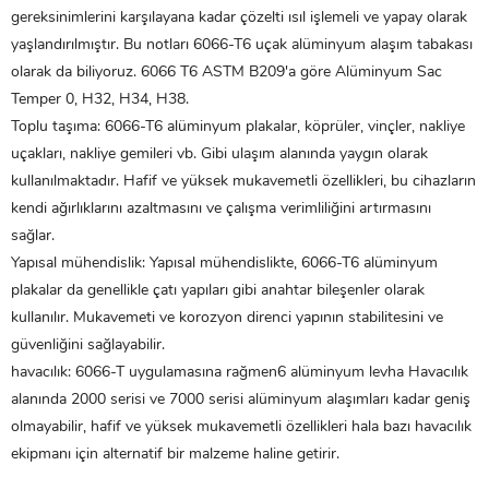
gereksinimlerini karşılayana kadar çözelti ısıl işlemeli ve yapay olarak
yaşlandırılmıştır. Bu notları 6066-T6 uçak alüminyum alaşım tabakası
olarak da biliyoruz. 6066 T6 ASTM B209'a göre Alüminyum Sac
Temper 0, H32, H34, H38.
Toplu taşıma: 6066-T6 alüminyum plakalar, köprüler, vinçler, nakliye
uçakları, nakliye gemileri vb. Gibi ulaşım alanında yaygın olarak
kullanılmaktadır. Hafif ve yüksek mukavemetli özellikleri, bu cihazların
kendi ağırlıklarını azaltmasını ve çalışma verimliliğini artırmasını
sağlar.
Yapısal mühendislik: Yapısal mühendislikte, 6066-T6 alüminyum
plakalar da genellikle çatı yapıları gibi anahtar bileşenler olarak
kullanılır. Mukavemeti ve korozyon direnci yapının stabilitesini ve
güvenliğini sağlayabilir.
havacılık: 6066-T uygulamasına rağmen6
alüminyum levha
Havacılık
alanında 2000 serisi ve 7000 serisi alüminyum alaşımları kadar geniş
olmayabilir, hafif ve yüksek mukavemetli özellikleri hala bazı havacılık
ekipmanı için alternatif bir malzeme haline getirir.