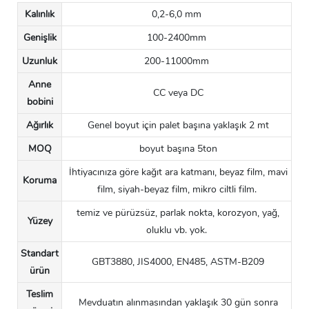
Kalınlık
0,2-6,0 mm
Genişlik
100-2400mm
Uzunluk
200-11000mm
Anne
CC veya DC
bobini
Ağırlık
Genel boyut için palet başına yaklaşık 2 mt
MOQ
boyut başına 5ton
İhtiyacınıza göre kağıt ara katmanı, beyaz film, mavi
Koruma
film, siyah-beyaz film, mikro ciltli film.
temiz ve pürüzsüz, parlak nokta, korozyon, yağ,
Yüzey
oluklu vb. yok.
Standart
GBT3880, JIS4000, EN485, ASTM-B209
ürün
Teslim
Mevduatın alınmasından yaklaşık 30 gün sonra