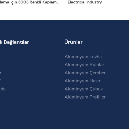
ama Için 3003 Renkli Kaplamalı
Electrical Industry
bin
lı Bağlantılar
Ürünler
Alüminyum Levha
Alüminyum Rulolar
r
Alüminyum Çember
T
Alüminyum Hasır
zda
Alüminyum Çubuk
Alüminyum Profiller