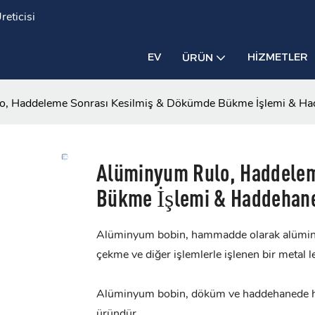
eticisi
EV
HIZMETLER
ÜRÜN
o, Haddeleme Sonrası Kesilmiş & Dökümde Bükme İşlemi & H
Alüminyum Rulo, Haddelem
Bükme İşlemi & Haddehan
Alüminyum bobin, hammadde olarak alümin
çekme ve diğer işlemlerle işlenen bir metal l
Alüminyum bobin, döküm ve haddehanede ha
üründür.