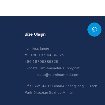
Bize Ulaşın
İlgili kişi: Jamie
tel: +86 18796886325
+86 18796886325
E-posta:
jamie@metal-supply.net
sales@aluminumetal.com
Ofis Ekle:
4402 Bina#4 Zhangjiang Hi Tech
Park
Xiaoxian Suzhou Anhui