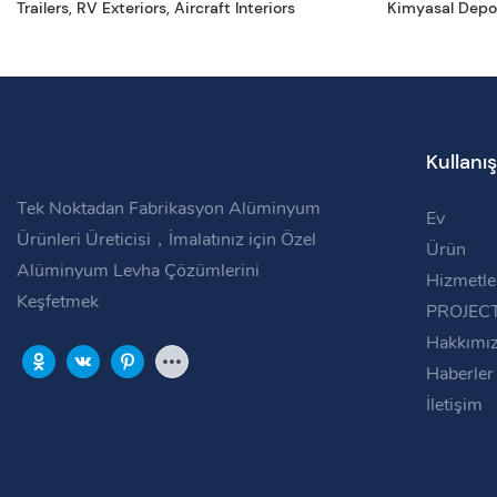
Trailers, RV Exteriors, Aircraft Interiors
Kimyasal Depol
Alüminyum Bo
Kullanış
Tek Noktadan Fabrikasyon Alüminyum
Ev
Ürünleri Üreticisi，İmalatınız için Özel
Ürün
Alüminyum Levha Çözümlerini
Hizmetle
Keşfetmek
PROJEC
Hakkımı
Haberler
İletişim