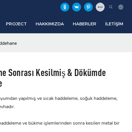
PROJECT
HAKKIMIZDA
HABERLER
İLETIŞIM
addehane
e Sonrası Kesilmiş & Dökümde
e
yumdan yapılmış ve sıcak haddeleme, soğuk haddeleme,
evhadır.
ddeleme ve bükme işlemlerinden sonra kesilen metal bir