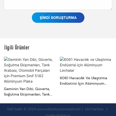
ŞIMDI SORUŞTURMA
İlgili Ürünler
6061 Havacılık Ve Ulaştırma
Endüstrisi Için Alüminyum
Geminin Yan Dibi, Güverte,
Levhalar
Soğutma Ekipmanları, Tank
Arabası, Otomobil Parçaları
Için Premium Sınıf 5182
Telif hakkı © 2024
www.alüminyummetal.com
|
site haritası
|
Alüminyum Plaka
Gizlilik Politikası