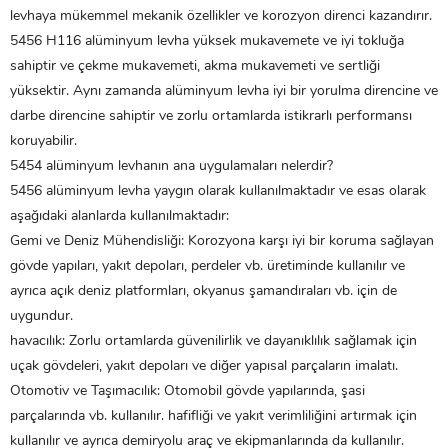
levhaya mükemmel mekanik özellikler ve korozyon direnci kazandırır.
5456 H116
alüminyum levha
yüksek mukavemete ve iyi tokluğa
sahiptir ve çekme mukavemeti, akma mukavemeti ve sertliği
yüksektir. Aynı zamanda alüminyum levha iyi bir yorulma direncine ve
darbe direncine sahiptir ve zorlu ortamlarda istikrarlı performansı
koruyabilir.
5454 alüminyum levhanın ana uygulamaları nelerdir?
5456 alüminyum levha yaygın olarak kullanılmaktadır ve esas olarak
aşağıdaki alanlarda kullanılmaktadır:
‌Gemi ve Deniz Mühendisliği‌: Korozyona karşı iyi bir koruma sağlayan
gövde yapıları, yakıt depoları, perdeler vb. üretiminde kullanılır ve
ayrıca açık deniz platformları, okyanus şamandıraları vb. için de
uygundur.‌
havacılık‌: Zorlu ortamlarda güvenilirlik ve dayanıklılık sağlamak için
uçak gövdeleri, yakıt depoları ve diğer yapısal parçaların imalatı‌.
‌Otomotiv ve Taşımacılık‌: Otomobil gövde yapılarında, şasi
parçalarında vb. kullanılır. hafifliği ve yakıt verimliliğini artırmak için
kullanılır ve ayrıca demiryolu araç ve ekipmanlarında da kullanılır‌.