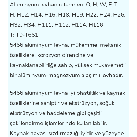
Alüminyum levhanın temperi: O, H, W, F, T
H: H12, H14, H16, H18, H19, H22, H24, H26,
H32, H34, H111, H112, H114, H116
T: T0-T651
5456 alüminyum levha, mükemmel mekanik
özelliklere, korozyon direncine ve
kaynaklanabilirliğe sahip, yüksek mukavemetli
bir alüminyum-magnezyum alaşımlı levhadır.
5456 alüminyum levha iyi plastiklik ve kaynak
özelliklerine sahiptir ve ekstrüzyon, soğuk
ekstrüzyon ve haddeleme gibi çeşitli
şekillendirme işlemlerinde kullanılabilir.
Kaynak havası sızdırmazlığı iyidir ve yüzeyde