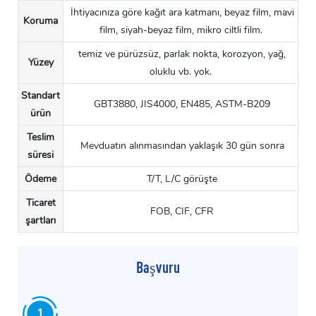
İhtiyacınıza göre kağıt ara katmanı, beyaz film, mavi
Koruma
film, siyah-beyaz film, mikro ciltli film.
temiz ve pürüzsüz, parlak nokta, korozyon, yağ,
Yüzey
oluklu vb. yok.
Standart
GBT3880, JIS4000, EN485, ASTM-B209
ürün
Teslim
Mevduatın alınmasından yaklaşık 30 gün sonra
süresi
Ödeme
T/T, L/C görüşte
Ticaret
FOB, CIF, CFR
şartları
Başvuru