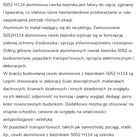
5052 H114
aluminiowa cewka bieżnika
jest łatwy do cięcia, zginania
i spawania, co ułatwia różne niestandardowe przetwarzanie w celu
zaspokojenia potrzeb różnych okazji.
Aluminium to metal nadający się do recyklingu. Zastosowanie
5052H114
aluminiowe cewki bieżnika
wpisuje się w koncepcję
zielonej ochrony środowiska i sprzyja zrównoważonemu rozwojowi.
Odkryj główne zastosowanie aluminiowych cewek bieżnika 5052 w
budownictwie, pojazdach transportowych, sprzęcie elektronicznym i
dekoracjach.
W branży budowlanej cewki aluminiowe z bieżnikiem 5052 H114 są
często stosowane w dekoracji ścian zewnętrznych, materiałach
dachowych, ścianach działowych i innych dziedzinach ze względu
na ich lekkość, odporność na korozję i piękny wygląd, dodając jasny
kolor nowoczesnym budynkom. Dodatkowo można go stosować na
stopnie schodów, cenione ze względu na właściwości
antypoślizgowe i estetykę
W pojazdach transportowych, takich jak samochody, pociągi, statki
itp., cewki aluminiowe z bieżnikiem 5052 H114 są szeroko