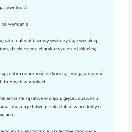
uga żywotność
ą po wymianie
kę
jako materiał bazowy wykorzystuje wysokiej
ium, dzięki czemu charakteryzuje się lekkością i
mają dobrą odporność na korozję i mogą utrzymać
ch trudnych warunkach.
nikiem Brite
są łatwe w cięciu, gięciu, spawaniu i
nia i można je łatwo przekształcić w produkty o
acjach.
erzchni zwiększa tarcie, skutecznie zapobiega