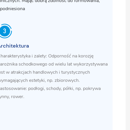
tonicznych. Mając dobrą zdolność do formowania,
i podniesiona
rchitektura
harakterystyka i zalety: Odporność na korozję
arożnika schodkowego od wielu lat wykorzystywana
est w atrakcjach handlowych i turystycznych
ymagających estetyki, np. zbiorowych.
astosowanie: podłogi, schody, półki, np. pokrywa
ynny, rower.