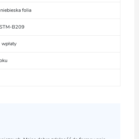
iebieska folia
ASTM-B209
 wpłaty
roku