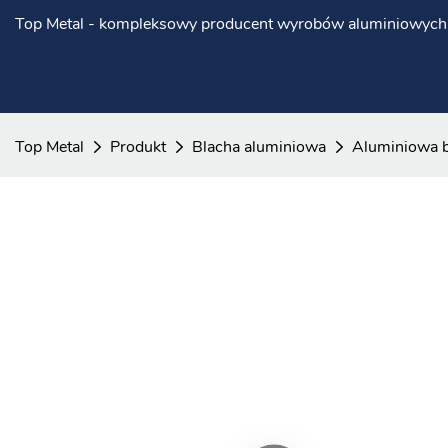
Top Metal - kompleksowy producent wyrobów aluminiowych
Top Metal
Produkt
Blacha aluminiowa
Aluminiowa b