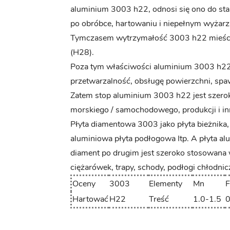
aluminium 3003 h22, odnosi się ono do sta
po obróbce, hartowaniu i niepełnym wyżar
Tymczasem wytrzymałość 3003 h22 mieści 
(H28).
Poza tym właściwości aluminium 3003 h22 
przetwarzalność, obsługę powierzchni, spaw
Zatem stop aluminium 3003 h22 jest szerok
morskiego / samochodowego, produkcji i in
Płyta diamentowa 3003 jako płyta bieżnika,
aluminiowa płyta podłogowa
Itp. A płyta 
diament po drugim jest szeroko stosowana w
ciężarówek, trapy, schody, podłogi chłodnic
Oceny
3003
Elementy
Mn
F
Hartować
H22
Treść
1.0-1.5
0