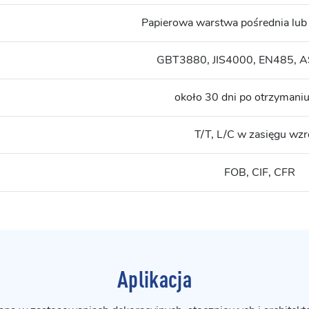
Papierowa warstwa pośrednia lub n
GBT3880, JIS4000, EN485, 
około 30 dni po otrzymaniu
T/T, L/C w zasięgu wz
FOB, CIF, CFR
Aplikacja