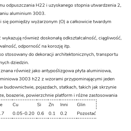
nu odpuszczania H22 i uzyskanego stopnia utwardzenia 2,
zaniu aluminium 3003.
się pomiędzy wyżarzonym (O) a całkowicie twardym
wykazują również doskonałą odkształcalność, ciągliwość,
alność, odporność na korozję itp.
o stosowany do dekoracji architektonicznych, transportu
nych dziedzin.
 znana również jako antypoślizgowa płyta aluminiowa,
aluminiowa 3003 h22 z wzorami przypominającymi jeden
 budownictwie, pojazdach, statkach, takich jak skrzynie
ze, boazerie, powierzchnie platform i różne zastosowania
e
Cu
Si
Zn
Inni
Glin
.7
0.05-0.20
0.6
0.1
0.2
Pozostać