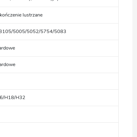
ończenie lustrzane
3105/5005/5052/5754/5083
ardowe
ardowe
6/H18/H32