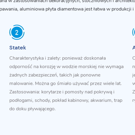
ana w zastosowaniach dekoracyjnych, stoczniowych i architek
spawania, aluminiowa płyta diamentowa jest łatwa w produkcji 
Statek
A
Charakterystyka i zalety: ponieważ doskonała
C
odporność na korozję w wodzie morskiej nie wymaga
n
żadnych zabezpieczeń, takich jak ponowne
j
malowanie. Można go śmiało używać przez wiele lat.
w
Zastosowania: korytarze i pomosty nad pokrywą i
Z
podłogami, schody, pokład kabinowy, akwarium, trap
r
do doku pływającego.