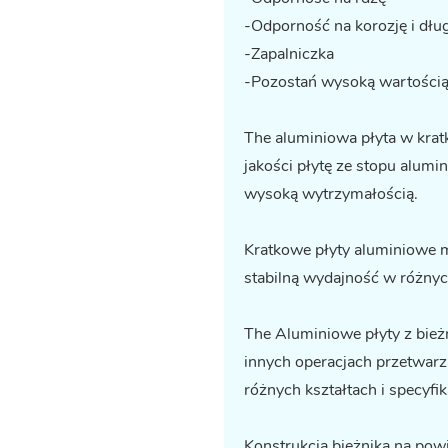
-Odporność na korozję i dł
-Zapalniczka
-Pozostań wysoką wartości
The
aluminiowa płyta w krat
jakości płytę ze stopu alumin
wysoką wytrzymałością.
Kratkowe płyty aluminiowe 
stabilną wydajność w różny
The
Aluminiowe płyty z bież
innych operacjach przetwarza
różnych kształtach i specyfik
Konstrukcja bieżnika na powi