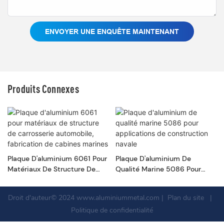
ENVOYER UNE ENQUÊTE MAINTENANT
Produits Connexes
Plaque D'aluminium 6061 Pour
Plaque D'aluminium De
Matériaux De Structure De
Qualité Marine 5086 Pour
Carrosserie Automobile,
Applications De Construction
Fabrication De Cabines
Navale
Droit d'auteur© 2024
www.aluminiummetal.com
|
Plan du site
|
Marines
Politique de confidentialité