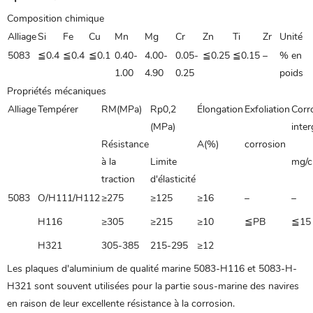
Composition chimique
Alliage
Si
Fe
Cu
Mn
Mg
Cr
Zn
Ti
Zr
Unité
5083
≦0.4
≦0.4
≦0.1
0.40-
4.00-
0.05-
≦0.25
≦0.15
–
% en
1.00
4.90
0.25
poids
Propriétés mécaniques
Alliage
Tempérer
RM(MPa)
Rp0,2
Élongation
Exfoliation
Corr
(MPa)
inter
Résistance
A(%)
corrosion
à la
Limite
mg/
traction
d'élasticité
5083
O/H111/H112
≥275
≥125
≥16
–
–
H116
≥305
≥215
≥10
≦PB
≦15
H321
305-385
215-295
≥12
Les plaques d'aluminium de qualité marine 5083-H116 et 5083-H-
H321 sont souvent utilisées pour la partie sous-marine des navires
en raison de leur excellente résistance à la corrosion.