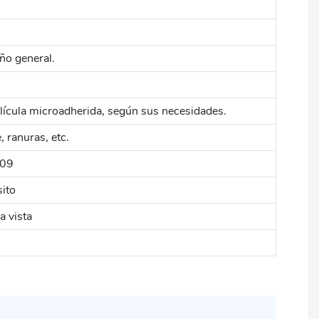
ño general.
película microadherida, según sus necesidades.
, ranuras, etc.
209
sito
a vista