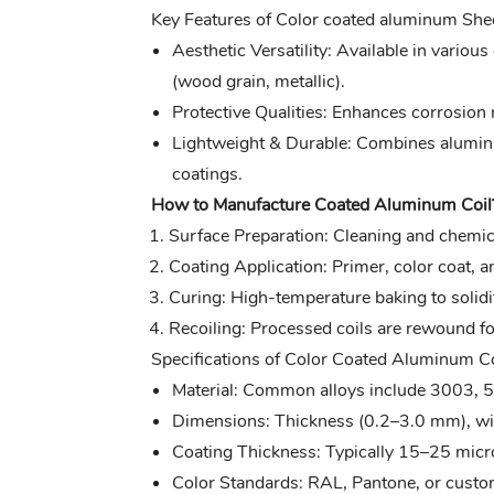
Key Features of Color coated
aluminum Shee
Aesthetic Versatility: Available in various
(wood grain, metallic).
Protective Qualities: Enhances corrosion 
Lightweight & Durable: Combines aluminu
coatings.
How to Manufacture Coated Aluminum Coil
Surface Preparation: Cleaning and chemic
Coating Application: Primer, color coat, an
Curing: High-temperature baking to solidi
Recoiling: Processed coils are rewound f
Specifications of Color
Coated Aluminum Co
Material: Common alloys include 3003, 
Dimensions: Thickness (0.2–3.0 mm), wi
Coating Thickness: Typically 15–25 micro
Color Standards: RAL, Pantone, or cust