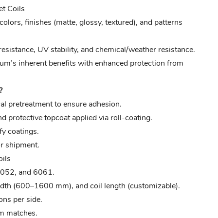
t Coils
 colors, finishes (matte, glossy, textured), and patterns
resistance, UV stability, and chemical/weather resistance.
m’s inherent benefits with enhanced protection from
?
al pretreatment to ensure adhesion.
d protective topcoat applied via roll-coating.
fy coatings.
or shipment.
ils
5052, and 6061.
dth (600–1600 mm), and coil length (customizable).
ns per side.
om matches.