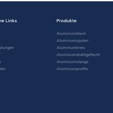
he Links
Produkte
Aluminiumblech
Aluminiumspulen
istungen
Aluminiumkreis
T
Aluminiumdrahtgeflecht
s
Aluminiumstange
ten
Aluminiumprofile